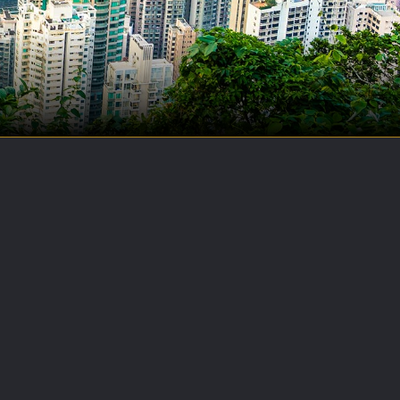
P
R
O
J
E
C
T
S
B
U
S
I
N
E
S
S
N
E
W
S