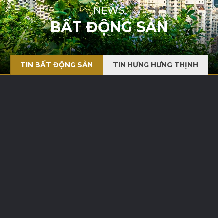
NEWS
BẤT ĐỘNG SẢN
TIN BẤT ĐỘNG SẢN
TIN HƯNG HƯNG THỊNH