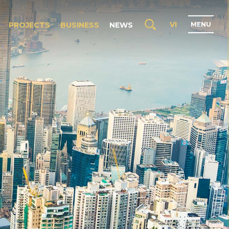
VI
PROJECTS
BUSINESS
NEWS
M
E
N
U
H
O
M
E
A
B
O
U
T