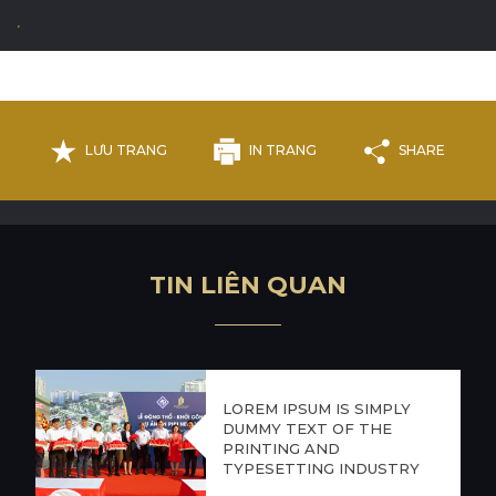
.
C
A
R
E
E
R
S
C
O
N
T
A
C
T
LƯU TRANG
IN TRANG
SHARE
T
I
N
L
I
Ê
N
Q
U
A
N
LOREM IPSUM IS SIMPLY
DUMMY TEXT OF THE
PRINTING AND
TYPESETTING INDUSTRY