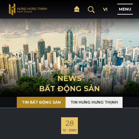
VI
M
E
N
U
H
O
M
E
A
B
O
U
T
NEWS
BẤT ĐỘNG SẢN
P
R
O
J
E
C
T
S
TIN BẤT ĐỘNG SẢN
TIN HƯNG HƯNG THỊNH
B
U
S
I
N
E
S
S
28
12 - 2020
N
E
W
S