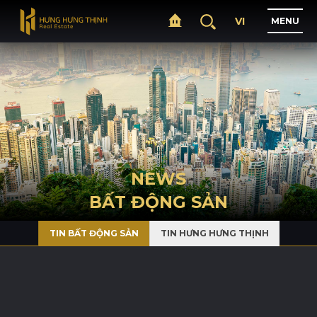
VI
M
E
N
U
H
O
M
E
A
B
O
U
T
NEWS
BẤT ĐỘNG SẢN
P
R
O
J
E
C
T
S
TIN BẤT ĐỘNG SẢN
TIN HƯNG HƯNG THỊNH
B
U
S
I
N
E
S
S
N
E
W
S