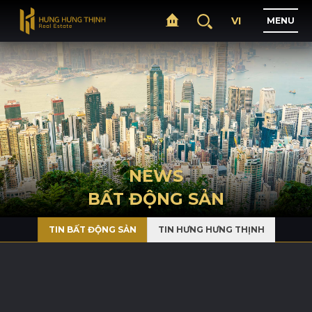
VI
M
E
N
U
H
O
M
E
A
B
O
U
T
NEWS
BẤT ĐỘNG SẢN
P
R
O
J
E
C
T
S
TIN BẤT ĐỘNG SẢN
TIN HƯNG HƯNG THỊNH
B
U
S
I
N
E
S
S
N
E
W
S