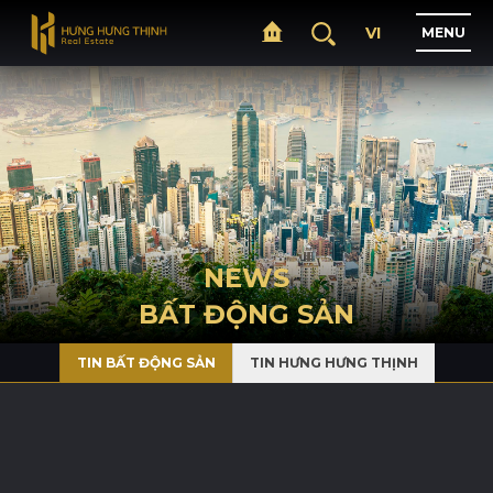
VI
M
E
N
U
H
O
M
E
A
B
O
U
T
NEWS
BẤT ĐỘNG SẢN
P
R
O
J
E
C
T
S
TIN BẤT ĐỘNG SẢN
TIN HƯNG HƯNG THỊNH
B
U
S
I
N
E
S
S
N
E
W
S