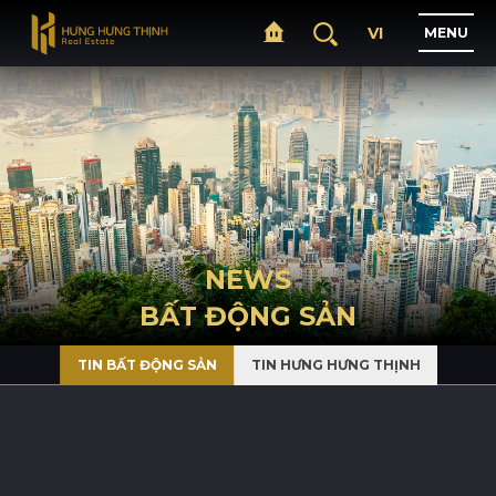
VI
M
E
N
U
H
O
M
E
A
B
O
U
T
NEWS
BẤT ĐỘNG SẢN
P
R
O
J
E
C
T
S
TIN BẤT ĐỘNG SẢN
TIN HƯNG HƯNG THỊNH
B
U
S
I
N
E
S
S
N
E
W
S