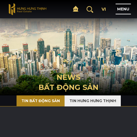
VI
M
E
N
U
H
O
M
E
A
B
O
U
T
NEWS
BẤT ĐỘNG SẢN
P
R
O
J
E
C
T
S
TIN BẤT ĐỘNG SẢN
TIN HƯNG HƯNG THỊNH
B
U
S
I
N
E
S
S
N
E
W
S