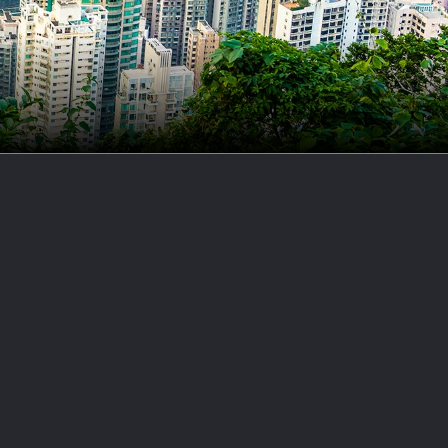
P
R
O
J
E
C
T
S
B
U
S
I
N
E
S
S
N
E
W
S