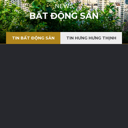
NEWS
BẤT ĐỘNG SẢN
TIN BẤT ĐỘNG SẢN
TIN HƯNG HƯNG THỊNH