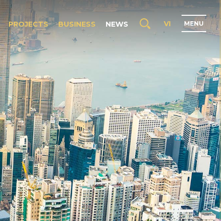
VI
PROJECTS
BUSINESS
NEWS
M
E
N
U
H
O
M
E
A
B
O
U
T