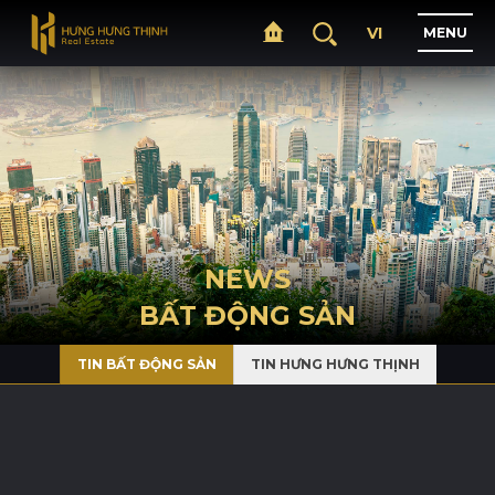
VI
M
E
N
U
H
O
M
E
A
B
O
U
T
NEWS
BẤT ĐỘNG SẢN
P
R
O
J
E
C
T
S
TIN BẤT ĐỘNG SẢN
TIN HƯNG HƯNG THỊNH
B
U
S
I
N
E
S
S
N
E
W
S