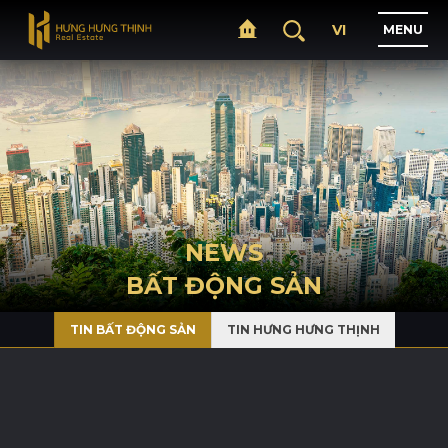
VI
M
E
N
U
H
O
M
E
A
B
O
U
T
NEWS
BẤT ĐỘNG SẢN
P
R
O
J
E
C
T
S
TIN BẤT ĐỘNG SẢN
TIN HƯNG HƯNG THỊNH
B
U
S
I
N
E
S
S
N
E
W
S