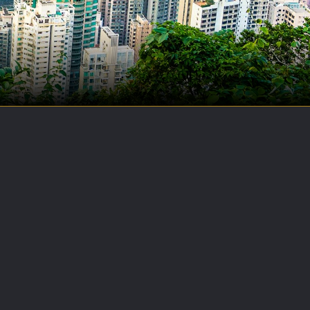
P
R
O
J
E
C
T
S
B
U
S
I
N
E
S
S
N
E
W
S