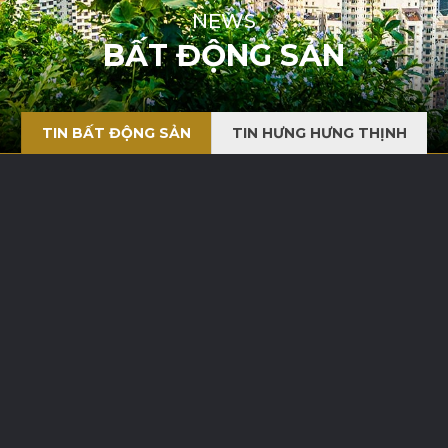
NEWS
BẤT ĐỘNG SẢN
TIN BẤT ĐỘNG SẢN
TIN HƯNG HƯNG THỊNH