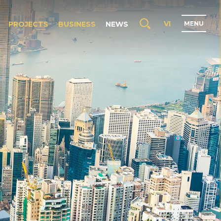
VI
PROJECTS
BUSINESS
NEWS
M
E
N
U
H
O
M
E
A
B
O
U
T