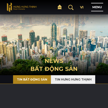
VI
M
E
N
U
H
O
M
E
A
B
O
U
T
NEWS
BẤT ĐỘNG SẢN
P
R
O
J
E
C
T
S
TIN BẤT ĐỘNG SẢN
TIN HƯNG HƯNG THỊNH
B
U
S
I
N
E
S
S
N
E
W
S