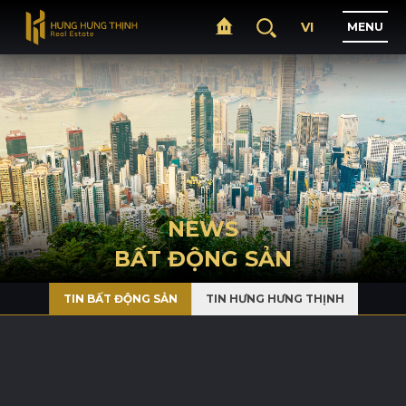
VI
M
E
N
U
H
O
M
E
A
B
O
U
T
NEWS
BẤT ĐỘNG SẢN
P
R
O
J
E
C
T
S
TIN BẤT ĐỘNG SẢN
TIN HƯNG HƯNG THỊNH
B
U
S
I
N
E
S
S
N
E
W
S