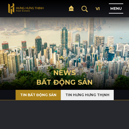
VI
M
E
N
U
H
O
M
E
A
B
O
U
T
NEWS
BẤT ĐỘNG SẢN
P
R
O
J
E
C
T
S
TIN BẤT ĐỘNG SẢN
TIN HƯNG HƯNG THỊNH
B
U
S
I
N
E
S
S
N
E
W
S