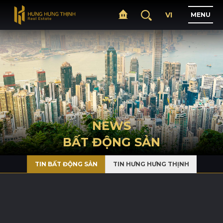
VI
M
E
N
U
H
O
M
E
A
B
O
U
T
NEWS
BẤT ĐỘNG SẢN
P
R
O
J
E
C
T
S
TIN BẤT ĐỘNG SẢN
TIN HƯNG HƯNG THỊNH
B
U
S
I
N
E
S
S
N
E
W
S