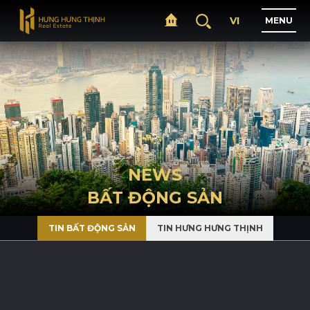
VI
M
E
N
U
H
O
M
E
A
B
O
U
T
NEWS
BẤT ĐỘNG SẢN
P
R
O
J
E
C
T
S
TIN BẤT ĐỘNG SẢN
TIN HƯNG HƯNG THỊNH
B
U
S
I
N
E
S
S
N
E
W
S