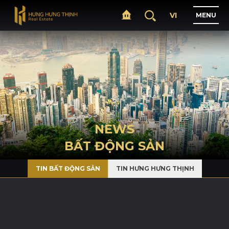
VI
M
E
N
U
H
O
M
E
A
B
O
U
T
NEWS
BẤT ĐỘNG SẢN
P
R
O
J
E
C
T
S
TIN BẤT ĐỘNG SẢN
TIN HƯNG HƯNG THỊNH
B
U
S
I
N
E
S
S
N
E
W
S