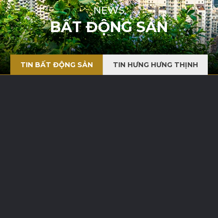
NEWS
BẤT ĐỘNG SẢN
TIN BẤT ĐỘNG SẢN
TIN HƯNG HƯNG THỊNH