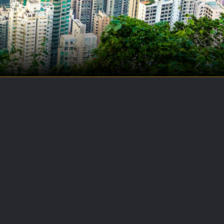
P
R
O
J
E
C
T
S
B
U
S
I
N
E
S
S
N
E
W
S