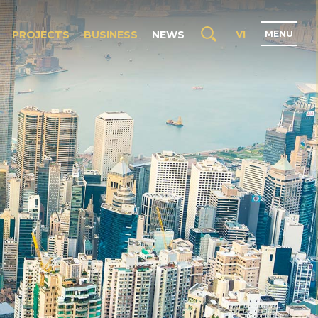
VI
PROJECTS
BUSINESS
NEWS
M
E
N
U
H
O
M
E
A
B
O
U
T