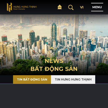
VI
M
E
N
U
H
O
M
E
A
B
O
U
T
NEWS
BẤT ĐỘNG SẢN
P
R
O
J
E
C
T
S
TIN BẤT ĐỘNG SẢN
TIN HƯNG HƯNG THỊNH
B
U
S
I
N
E
S
S
N
E
W
S