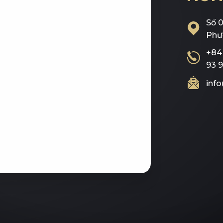
Số 
Phư
+84 
93 9
inf