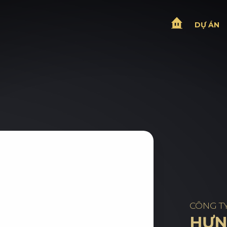
DỰ ÁN
CÔNG T
HƯN