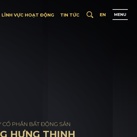
EN
LĨNH VỰC HOẠT ĐỘNG
TIN TỨC
M
E
N
U
T
R
A
N
G
C
H
Ủ
G
I
Ớ
I
T
H
I
Ệ
U
D
Ự
Á
N
L
Ĩ
N
H
V
Ự
C
H
O
Ạ
T
Đ
Ộ
N
G
T
I
N
T
Ứ
C
Y CỔ PHẦN BẤT ĐỘNG SẢN
G HƯNG THỊNH