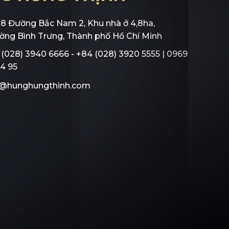
C
Ơ
H
Ộ
I
N
G
H
Ề
N
G
H
I
Ệ
P
08 Đường Bắc Nam 2, Khu nhà ở 4,8ha,
ờng Bình Trưng, Thành phố Hồ Chí Minh
(028) 3
940 6666 - +84 (028) 3920 5555 |
0969
L
I
Ê
N
H
Ệ
4 95
o@hunghungthinh.com