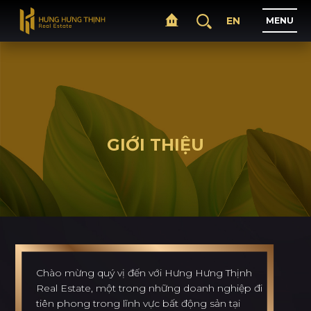
EN
M
E
N
U
T
R
A
N
G
C
H
Ủ
GIỚI THIỆU
G
I
Ớ
I
T
H
I
Ệ
U
D
Ự
Á
N
L
Ĩ
N
H
V
Ự
C
H
O
Ạ
T
Đ
Ộ
N
G
Chào mừng quý vị đến với Hưng Hưng Thịnh
Real Estate, một trong những doanh nghiệp đi
T
I
N
T
Ứ
C
tiên phong trong lĩnh vực bất động sản tại