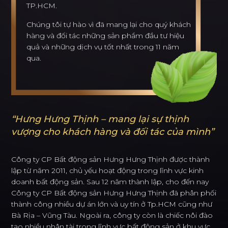
TP.HCM.
Chúng tôi tự hào vì đã mang lại cho quý khách
C
Ơ
H
Ộ
I
N
G
H
Ề
N
G
H
I
Ệ
P
hàng và đối tác những sản phẩm đầu tư hiệu
quả và những dịch vụ tốt nhất trong 11 năm
qua.
L
I
Ê
N
H
Ệ
“Hưng Hưng Thịnh – mang lại sự thịnh
vượng cho khách hàng và đối tác của mình”
Công ty CP Bất động sản Hưng Hưng Thịnh được thành
lập từ năm 2011, chủ yếu hoạt động trong lĩnh vực kinh
doanh bất động sản. Sau 12 năm thành lập, cho đến nay
Công ty CP Bất động sản Hưng Hưng Thịnh đã phân phối
thành công nhiều dự án lớn và uy tín ở Tp.HCM cũng như
Bà Rịa – Vũng Tàu. Ngoài ra, công ty còn là chiếc nôi đào
tạo nhiều nhân tài trong lĩnh vực bất động sản ở khu vực