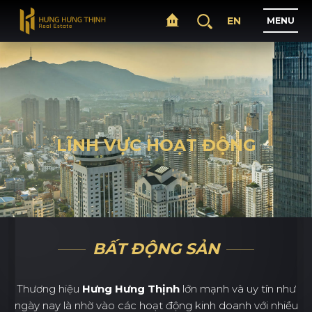
EN
M
E
N
U
T
R
A
N
G
C
H
Ủ
LĨNH VỰC HOẠT ĐỘNG
G
I
Ớ
I
T
H
I
Ệ
U
D
Ự
Á
N
BẤT ĐỘNG SẢN
L
Ĩ
N
H
V
Ự
C
H
O
Ạ
T
Đ
Ộ
N
G
Thương hiệu
Hưng Hưng Thịnh
lớn mạnh và uy tín như
T
I
N
T
Ứ
C
ngày nay là nhờ vào các hoạt động kinh doanh với nhiều