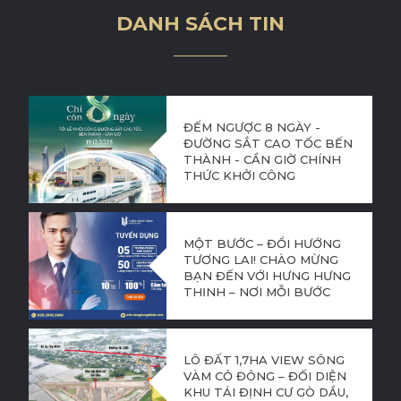
DANH SÁCH TIN
ĐẾM NGƯỢC 8 NGÀY -
ĐƯỜNG SẮT CAO TỐC BẾN
THÀNH - CẦN GIỜ CHÍNH
THỨC KHỞI CÔNG
MỘT BƯỚC – ĐỔI HƯỚNG
TƯƠNG LAI! CHÀO MỪNG
BẠN ĐẾN VỚI HƯNG HƯNG
THỊNH – NƠI MỖI BƯỚC
CHÂN LÀ MỘT CƠ HỘI BỨT
PHÁ!
LÔ ĐẤT 1,7HA VIEW SÔNG
VÀM CỎ ĐÔNG – ĐỐI DIỆN
KHU TÁI ĐỊNH CƯ GÒ DẦU,