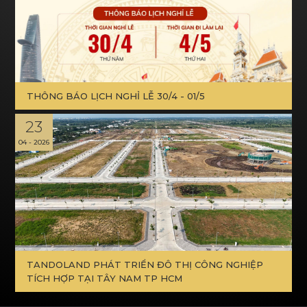
THÔNG BÁO LỊCH NGHỈ LỄ 30/4 - 01/5
23
04 - 2026
TANDOLAND PHÁT TRIỂN ĐÔ THỊ CÔNG NGHIỆP
TÍCH HỢP TẠI TÂY NAM TP HCM