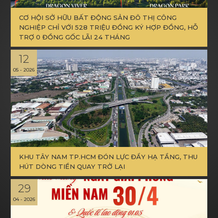
CƠ HỘI SỞ HỮU BẤT ĐỘNG SẢN ĐÔ THỊ CÔNG
NGHIỆP CHỈ VỚI 528 TRIỆU ĐỒNG KÝ HỢP ĐỒNG, HỖ
TRỢ 0 ĐỒNG GỐC LÃI 24 THÁNG
12
05 - 2026
KHU TÂY NAM TP.HCM ĐÓN LỰC ĐẨY HẠ TẦNG, THU
HÚT DÒNG TIỀN QUAY TRỞ LẠI
29
04 - 2026