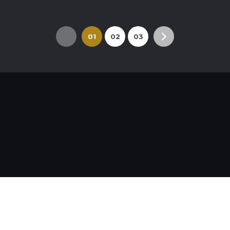
01
02
03
04
LĨNH VỰC HOẠT ĐỘNG
DỰ ÁN