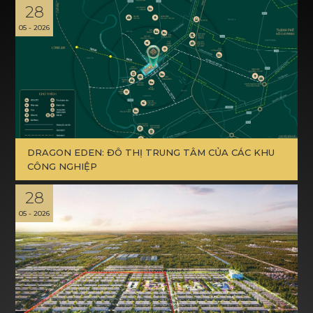
28
05 - 2026
C
Ơ
H
Ộ
I
N
G
H
Ề
N
G
H
I
Ệ
P
L
I
Ê
N
H
Ệ
DRAGON EDEN: ĐÔ THỊ TRUNG TÂM CỦA CÁC KHU
CÔNG NGHIỆP
28
05 - 2026