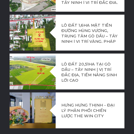
TÂY NINH | VỊ TRÍ ĐẮC ĐỊA,
TIỀM NĂNG PHÁT TRIỂN
CỰC LỚN
LÔ ĐẤT 1,6HA MẶT TIỀN
ĐƯỜNG HÙNG VƯƠNG,
TRUNG TÂM GÒ DẦU – TÂY
NINH | VỊ TRÍ VÀNG, PHÁP
LÝ CHUẨN, TIỀM NĂNG
SINH LỜI CAO
LÔ ĐẤT 20,51HA TẠI GÒ
DẦU – TÂY NINH | VỊ TRÍ
ĐẮC ĐỊA, TIỀM NĂNG SINH
LỜI CAO
HƯNG HƯNG THỊNH - ĐẠI
LÝ PHÂN PHỐI CHIẾN
LƯỢC THE WIN CITY