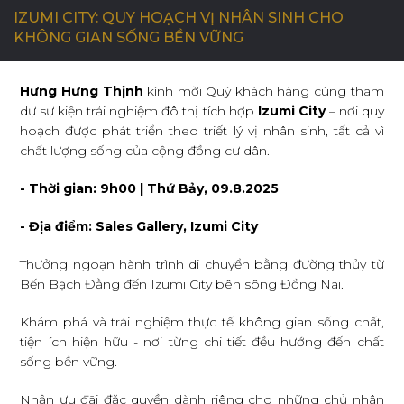
IZUMI CITY: QUY HOẠCH VỊ NHÂN SINH CHO
KHÔNG GIAN SỐNG BỀN VỮNG
C
Ơ
H
Ộ
I
N
G
H
Ề
N
G
H
I
Ệ
P
Hưng Hưng Thịnh
kính mời Quý khách hàng cùng tham
dự sự kiện trải nghiệm đô thị tích hợp
Izumi City
– nơi quy
L
I
Ê
N
H
Ệ
hoạch được phát triển theo triết lý vị nhân sinh, tất cả vì
chất lượng sống của cộng đồng cư dân.
- Thời gian: 9h00 | Thứ Bảy, 09.8.2025
- Địa điểm: Sales Gallery, Izumi City
Thưởng ngoạn hành trình di chuyển bằng đường thủy từ
Bến Bạch Đằng đến Izumi City bên sông Đồng Nai.
Khám phá và trải nghiệm thực tế không gian sống chất,
tiện ích hiện hữu - nơi từng chi tiết đều hướng đến chất
sống bền vững.
Nhận ưu đãi đặc quyền dành riêng cho những chủ nhân