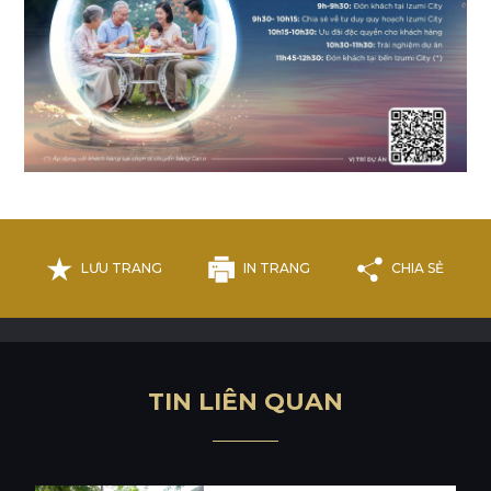
LƯU TRANG
IN TRANG
CHIA SẺ
T
I
N
L
I
Ê
N
Q
U
A
N