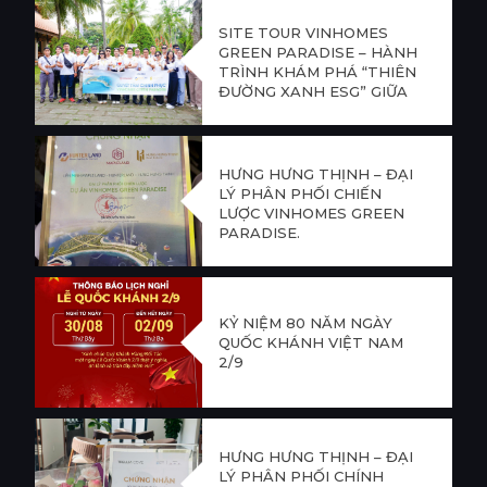
SITE TOUR VINHOMES
GREEN PARADISE – HÀNH
TRÌNH KHÁM PHÁ “THIÊN
ĐƯỜNG XANH ESG” GIỮA
LÒNG CẦN GIỜ
HƯNG HƯNG THỊNH – ĐẠI
LÝ PHÂN PHỐI CHIẾN
LƯỢC VINHOMES GREEN
PARADISE.
KỶ NIỆM 80 NĂM NGÀY
QUỐC KHÁNH VIỆT NAM
2/9
HƯNG HƯNG THỊNH – ĐẠI
LÝ PHÂN PHỐI CHÍNH