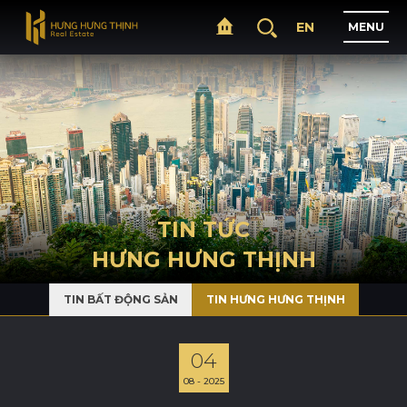
EN
M
E
N
U
T
R
A
N
G
C
H
Ủ
G
I
Ớ
I
T
H
I
Ệ
U
TIN TỨC
HƯNG HƯNG THỊNH
D
Ự
Á
N
TIN BẤT ĐỘNG SẢN
TIN HƯNG HƯNG THỊNH
L
Ĩ
N
H
V
Ự
C
H
O
Ạ
T
Đ
Ộ
N
G
04
08 - 2025
T
I
N
T
Ứ
C