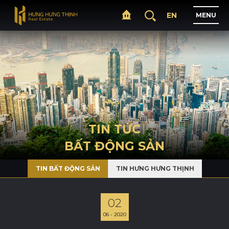
EN
M
E
N
U
T
R
A
N
G
C
H
Ủ
G
I
Ớ
I
T
H
I
Ệ
U
TIN TỨC
BẤT ĐỘNG SẢN
D
Ự
Á
N
TIN BẤT ĐỘNG SẢN
TIN HƯNG HƯNG THỊNH
L
Ĩ
N
H
V
Ự
C
H
O
Ạ
T
Đ
Ộ
N
G
02
06 - 2020
T
I
N
T
Ứ
C