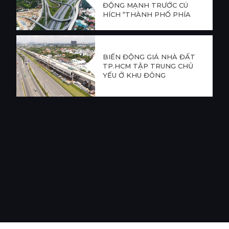
ĐỘNG MẠNH TRƯỚC CÚ
HÍCH “THÀNH PHỐ PHÍA
ĐÔNG”?
BIẾN ĐỘNG GIÁ NHÀ ĐẤT
TP.HCM TẬP TRUNG CHỦ
YẾU Ở KHU ĐÔNG