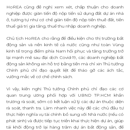
HoREA cũng đề nghị xem xét, chấp thuận cho doanh
nghiệp được giãn tiến độ nộp tiền sử dụng đất dự án nhà
ở, tương tự như cơ chế giãn tiến độ nộp tiền thuê đất, tiền
thuế giá trị gia tăng, thuế thu nhập doanh nghiệp.
Chủ tịch HoREA cho rằng để điều kiện cho thị trường bất
động sản và nền kinh tế cả nước cũng như toàn Vùng
kinh tế trọng điểm phía Nam hồi phục và tăng trưởng trở
lại mạnh mẽ sau đại dịch Covid-19, các doanh nghiệp bất
động sản không xin hỗ trợ bằng tiền mà chỉ xin Thủ tướng
Chính phủ chỉ đạo quyết liệt để tháo gỡ các ách tắc,
vướng mắc về cơ chế chính sách.
Vì vậy, kiến nghị Thủ tướng Chính phủ chỉ đạo các cơ
quan trung ương phối hợp với UBND TP.HCM khẩn
trương rà soát, sớm có kết luận xử lý các dự án thuộc diện
rà soát, thanh tra. Làm nhanh việc này để các chủ đầu tư
thực hiện nghĩa vụ tài chính bổ sung với Nhà nước (nếu có
phát sinh) và được tiếp tục triển khai thực hiện dự án, giúp
tái khởi động trở lại hàng trăm dự án bất động sản, để