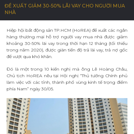
ĐỀ XUẤT GIẢM 30-50% LÃI VAY CHO NGƯỜI MUA
NHÀ
C
Ơ
H
Ộ
I
N
G
H
Ề
N
G
H
I
Ệ
P
Hiệp hội bất động sản TP.HCM (HoREA) đề xuất các ngân
hàng thương mại hỗ trợ người vay mua nhà được giảm
L
I
Ê
N
H
Ệ
khoảng 30-50% lãi vay trong thời hạn 12 tháng (tối thiểu
trong năm 2020), được giãn tiến độ trả lãi vay, trả nợ gốc
để vượt qua khó khăn.
Đó là một trong 10 kiến nghị mà ông Lê Hoàng Châu,
Chủ tịch HoREA nêu tại Hội nghị “Thủ tướng Chính phủ
làm việc với các tỉnh, thành phố vùng kinh tế trọng điểm
phía Nam” ngày 30/05.