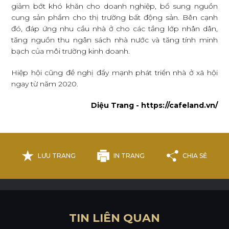
giảm bớt khó khăn cho doanh nghiệp, bổ sung nguồn
cung sản phẩm cho thị trường bất động sản. Bên cạnh
đó, đáp ứng nhu cầu nhà ở cho các tầng lớp nhân dân,
tăng nguồn thu ngân sách nhà nước và tăng tính minh
bạch của môi trường kinh doanh.
Hiệp hội cũng đề nghị đẩy mạnh phát triển nhà ở xã hội
ngay từ năm 2020.
Diệu Trang - https://cafeland.vn/
LƯU TRANG
IN TRANG
CHIA SẺ
T
I
N
L
I
Ê
N
Q
U
A
N