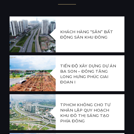
KHÁCH HÀNG “SĂN” BẤT
ĐỘNG SẢN KHU ĐÔNG
TIẾN ĐỘ XÂY DỰNG DỰ ÁN
BA SON – ĐÔNG TĂNG
LONG HƯNG PHÚC GIAI
ĐOẠN I
TPHCM KHÔNG CHO TƯ
NHÂN LẬP QUY HOẠCH
KHU ĐÔ THỊ SÁNG TẠO
PHÍA ĐÔNG