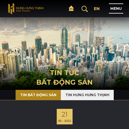
EN
M
E
N
U
T
R
A
N
G
C
H
Ủ
G
I
Ớ
I
T
H
I
Ệ
U
TIN TỨC
BẤT ĐỘNG SẢN
D
Ự
Á
N
TIN BẤT ĐỘNG SẢN
TIN HƯNG HƯNG THỊNH
L
Ĩ
N
H
V
Ự
C
H
O
Ạ
T
Đ
Ộ
N
G
21
06 - 2022
T
I
N
T
Ứ
C