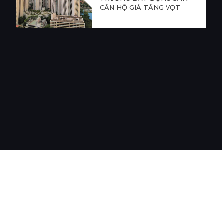
CĂN HỘ GIÁ TĂNG VỌT
LĨNH VỰC HOẠT ĐỘNG
DỰ ÁN