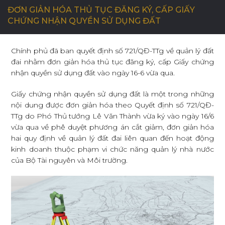
ĐƠN GIẢN HÓA THỦ TỤC ĐĂNG KÝ, CẤP GIẤY
CHỨNG NHẬN QUYỀN SỬ DỤNG ĐẤT
C
Ơ
H
Ộ
I
N
G
H
Ề
N
G
H
I
Ệ
P
Chính phủ đã ban quyết định số 721/QĐ-TTg về quản lý đất
đai nhằm đơn giản hóa thủ tục đăng ký, cấp Giấy chứng
L
I
Ê
N
H
Ệ
nhận quyền sử dụng đất vào ngày 16-6 vừa qua.
Giấy chứng nhận quyền sử dụng đất là một trong những
nội dung được đơn giản hóa theo Quyết định số 721/QĐ-
TTg do Phó Thủ tướng Lê Văn Thành vừa ký vào ngày 16/6
vừa qua về phê duyệt phương án cắt giảm, đơn giản hóa
hai quy định về quản lý đất đai liên quan đến hoạt động
kinh doanh thuộc phạm vi chức năng quản lý nhà nước
của Bộ Tài nguyên và Môi trường.