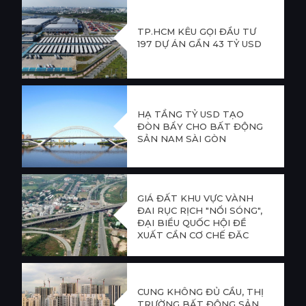
TP.HCM KÊU GỌI ĐẦU TƯ
197 DỰ ÁN GẦN 43 TỶ USD
HẠ TẦNG TỶ USD TẠO
ĐÒN BẨY CHO BẤT ĐỘNG
SẢN NAM SÀI GÒN
GIÁ ĐẤT KHU VỰC VÀNH
ĐAI RỤC RỊCH "NỔI SÓNG",
ĐẠI BIỂU QUỐC HỘI ĐỀ
XUẤT CẦN CƠ CHẾ ĐẶC
THÙ KHAI THÁC QUỸ ĐẤT
HAI BÊN
CUNG KHÔNG ĐỦ CẦU, THỊ
TRƯỜNG BẤT ĐỘNG SẢN