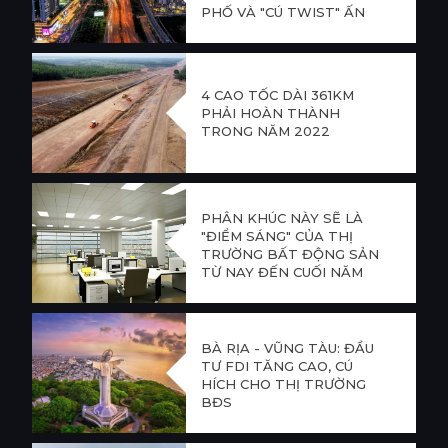
PHỐ VÀ "CÚ TWIST" ẤN
TƯỢNG CỦA BẤT ĐỘNG
SẢN KHU VỰC
4 CAO TỐC DÀI 361KM
PHẢI HOÀN THÀNH
TRONG NĂM 2022
PHÂN KHÚC NÀY SẼ LÀ
"ĐIỂM SÁNG" CỦA THỊ
TRƯỜNG BẤT ĐỘNG SẢN
TỪ NAY ĐẾN CUỐI NĂM
BÀ RỊA - VŨNG TÀU: ĐẦU
TƯ FDI TĂNG CAO, CÚ
HÍCH CHO THỊ TRƯỜNG
BĐS