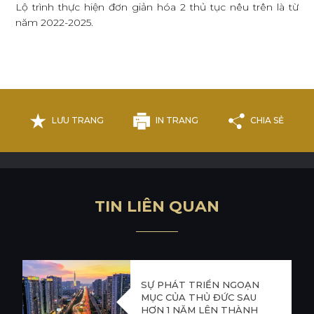
Lộ trình thực hiện đơn giản hóa 2 thủ tục nêu trên là từ
năm 2022-2025.
LƯU TRANG
IN TRANG
CHIA SẺ
T
I
N
L
I
Ê
N
Q
U
A
N
SỰ PHÁT TRIỂN NGOẠN
MỤC CỦA THỦ ĐỨC SAU
HƠN 1 NĂM LÊN THÀNH