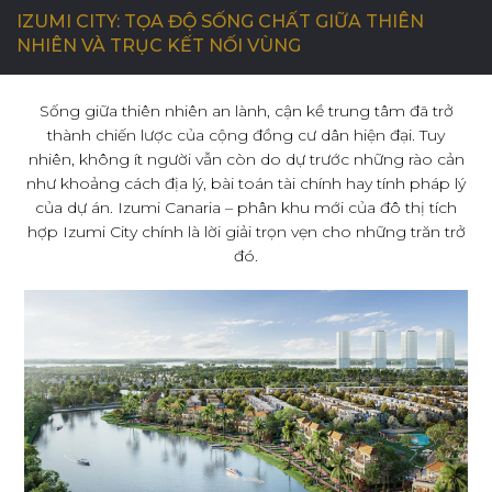
IZUMI CITY: TỌA ĐỘ SỐNG CHẤT GIỮA THIÊN
NHIÊN VÀ TRỤC KẾT NỐI VÙNG
C
Ơ
H
Ộ
I
N
G
H
Ề
N
G
H
I
Ệ
P
Sống giữa thiên nhiên an lành, cận kề trung tâm đã trở
thành chiến lược của cộng đồng cư dân hiện đại. Tuy
L
I
Ê
N
H
Ệ
nhiên, không ít người vẫn còn do dự trước những rào cản
như khoảng cách địa lý, bài toán tài chính hay tính pháp lý
của dự án. Izumi Canaria – phân khu mới của đô thị tích
hợp Izumi City chính là lời giải trọn vẹn cho những trăn trở
đó.