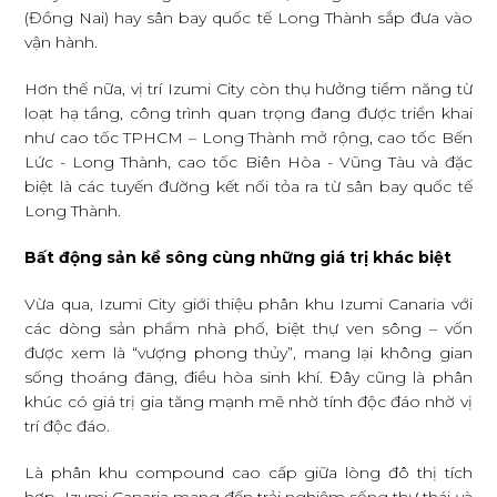
(Đồng Nai) hay sân bay quốc tế Long Thành sắp đưa vào
vận hành.
Hơn thế nữa, vị trí Izumi City còn thụ hưởng tiềm năng từ
loạt hạ tầng, công trình quan trọng đang được triển khai
như cao tốc TPHCM – Long Thành mở rộng, cao tốc Bến
Lức - Long Thành, cao tốc Biên Hòa - Vũng Tàu và đặc
biệt là các tuyến đường kết nối tỏa ra từ sân bay quốc tế
Long Thành.
Bất động sản kề sông cùng những giá trị khác biệt
Vừa qua, Izumi City giới thiệu phân khu Izumi Canaria với
các dòng sản phẩm nhà phố, biệt thự ven sông – vốn
được xem là “vượng phong thủy”, mang lại không gian
sống thoáng đãng, điều hòa sinh khí. Đây cũng là phân
khúc có giá trị gia tăng mạnh mẽ nhờ tính độc đáo nhờ vị
trí độc đáo.
Là phân khu compound cao cấp giữa lòng đô thị tích