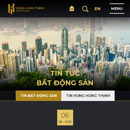
EN
M
E
N
U
T
R
A
N
G
C
H
Ủ
G
I
Ớ
I
T
H
I
Ệ
U
TIN TỨC
BẤT ĐỘNG SẢN
D
Ự
Á
N
TIN BẤT ĐỘNG SẢN
TIN HƯNG HƯNG THỊNH
L
Ĩ
N
H
V
Ự
C
H
O
Ạ
T
Đ
Ộ
N
G
06
08 - 2025
T
I
N
T
Ứ
C