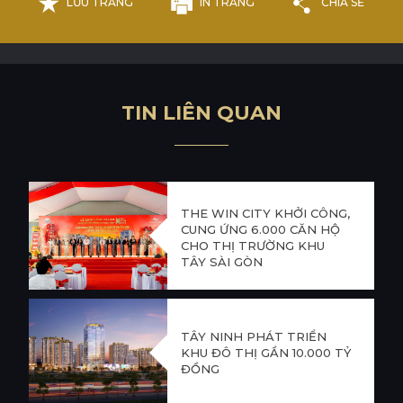
LƯU TRANG
IN TRANG
CHIA SẺ
T
I
N
L
I
Ê
N
Q
U
A
N
THE WIN CITY KHỞI CÔNG,
CUNG ỨNG 6.000 CĂN HỘ
CHO THỊ TRƯỜNG KHU
TÂY SÀI GÒN
TÂY NINH PHÁT TRIỂN
KHU ĐÔ THỊ GẦN 10.000 TỶ
ĐỒNG