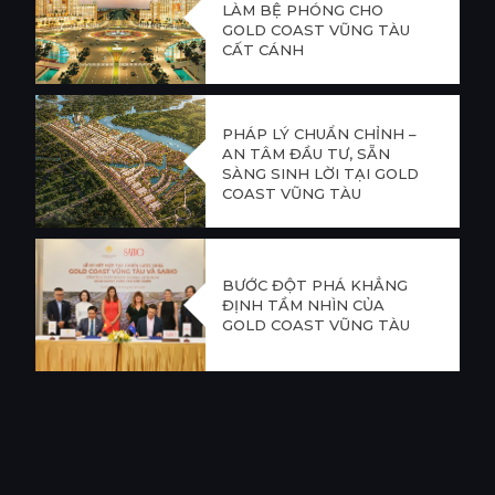
LÀM BỆ PHÓNG CHO
GOLD COAST VŨNG TÀU
CẤT CÁNH
PHÁP LÝ CHUẨN CHỈNH –
AN TÂM ĐẦU TƯ, SẴN
SÀNG SINH LỜI TẠI GOLD
COAST VŨNG TÀU
BƯỚC ĐỘT PHÁ KHẲNG
ĐỊNH TẦM NHÌN CỦA
GOLD COAST VŨNG TÀU