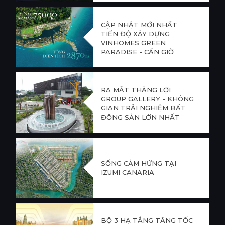
CẬP NHẬT MỚI NHẤT
TIẾN ĐỘ XÂY DỰNG
VINHOMES GREEN
PARADISE - CẦN GIỜ
RA MẮT THẮNG LỢI
GROUP GALLERY - KHÔNG
GIAN TRẢI NGHIỆM BẤT
ĐỘNG SẢN LỚN NHẤT
CỬA NGÕ TÂY TP.HCM
SỐNG CẢM HỨNG TẠI
IZUMI CANARIA
BỘ 3 HẠ TẦNG TĂNG TỐC