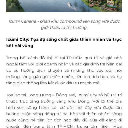
Izumi Canaria - phân khu compound ven sông vừa được
giới thiệu ra thị trường.
Izumi City: Tọa độ sống chất giữa thiên nhiên và trục
kết nối vùng
Trong bối cảnh đô thị lõi tại TP.HCM quá tải và giá nhà
ngoài tầm với, giới doanh nhân và các gia đình trẻ hiện đại
có xu hướng dịch chuyển về những khu vực có môi
trường sống gần gũi thiên nhiên, tiện ích tích hợp, và hạ
tầng giao thông liên kết được đầu tư mạnh mẽ.
Tọa lạc tại Long Hưng – Đồng Nai, Izumi City sở hữu vị trí
thuộc trục tăng trưởng vàng khu Đông. Với lợi thế địa
hình ven sông hiếm có, cư dân nơi đây vừa được tận
hưởng cuộc sống riêng tư hài hòa với thiên nhiên sông
nước cùng hệ tiện ích tích hợp đầy đủ, vừa dễ dàng di
chuyển đến trung tâm TP.HCM, trung tâm Biên Hòa