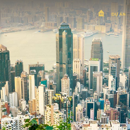
DỰ ÁN
T
R
A
N