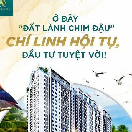
V
Ự
C
H
T
I