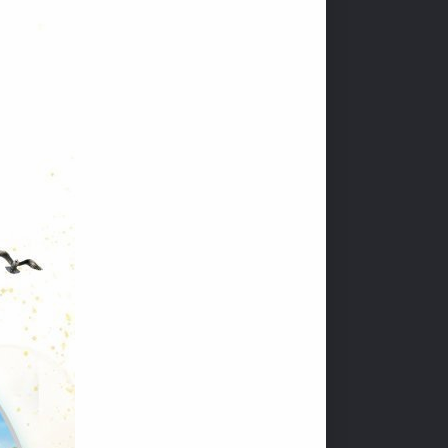
O
Ạ
T
Đ
N
T
Ứ
C