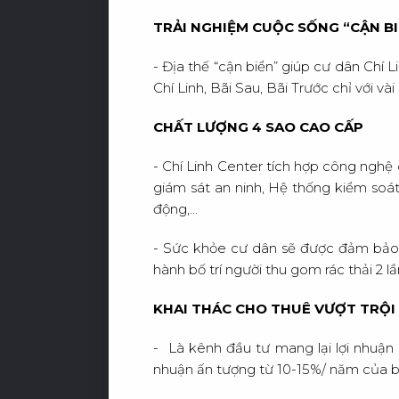
TRẢI NGHIỆM CUỘC SỐNG “CẬN B
- Địa thế “cận biển” giúp cư dân Chí L
Chí Linh, Bãi Sau, Bãi Trước chỉ với v
CHẤT LƯỢNG 4 SAO CAO CẤP
- Chí Linh Center tích hợp công nghệ
giám sát an ninh, Hệ thống kiểm soát
động,...
- Sức khỏe cư dân sẽ được đảm bảo t
hành bố trí người thu gom rác thải 2 lầ
KHAI THÁC CHO THUÊ VƯỢT TRỘI
- Là kênh đầu tư mang lại lợi nhuận 
nhuận ấn tượng từ 10-15%/ năm của b