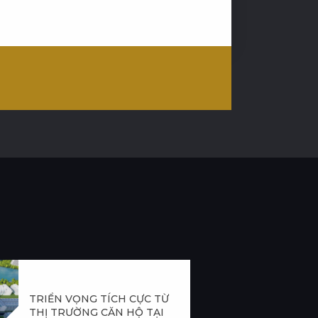
TRIỂN VỌNG TÍCH CỰC TỪ
THỊ TRƯỜNG CĂN HỘ TẠI