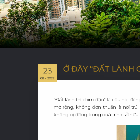
Ở ĐÂY “ĐẤT LÀNH C
23
08 - 2022
“Đất lành thì chim đậu” là câu nói đún
mở rộng, không đơn thuần là nơi trú 
không bị động trong quá trình sở hữu l