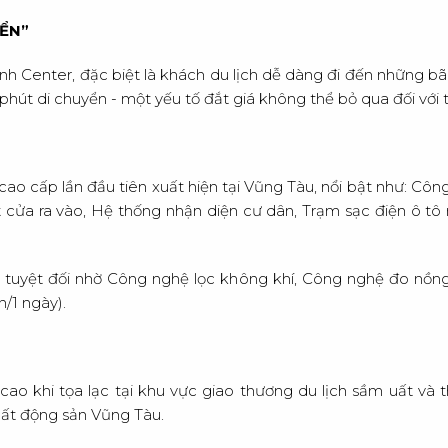
IỂN”
L
I
inh Center, đặc biệt là khách du lịch dễ dàng đi đến những bã
ài phút di chuyển - một yếu tố đắt giá không thể bỏ qua đối với
 cao cấp lần đầu tiên xuất hiện tại Vũng Tàu, nổi bật như:
 cửa ra vào, Hệ thống nhận diện cư dân, Trạm sạc điện ô tô
uyệt đối nhờ Công nghệ lọc không khí, Công nghệ đo nồng đ
n/1 ngày).
cao khi tọa lạc tại khu vực giao thương du lịch sầm uất và th
ất động sản Vũng Tàu.