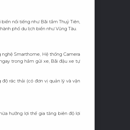
Ê
N
H
Ệ
i biển nổi tiếng như Bãi tắm Thuỷ Tiên,
 thành phố du lịch biển như Vũng Tàu.
 Công nghệ Smarthome, Hệ thống Camera
 ngay trong hầm gửi xe, Bãi đậu xe tự
ộ rác thải (có đơn vị quản lý và vận
ừa hưởng lợi thế gia tăng biên độ lợi