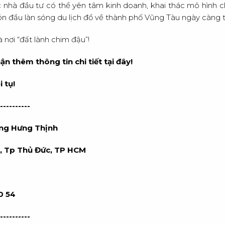
ác nhà đầu tư có thể yên tâm kinh doanh, khai thác mô hình 
 đón đầu làn sóng du lịch đổ về thành phố Vũng Tàu ngày càng 
à nơi “đất lành chim đậu”!
 thêm thông tin chi tiết tại đây!
 tụ!
----------
ng Hưng Thịnh
h, Tp Thủ Đức, TP HCM
50 54
----------