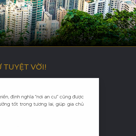
T
H
I
Ệ
U
 TUYỆT VỜI!
D
Ự
Á
N
triển, định nghĩa “nơi an cư” cũng được
ởng tốt trong tương lai, giúp gia chủ