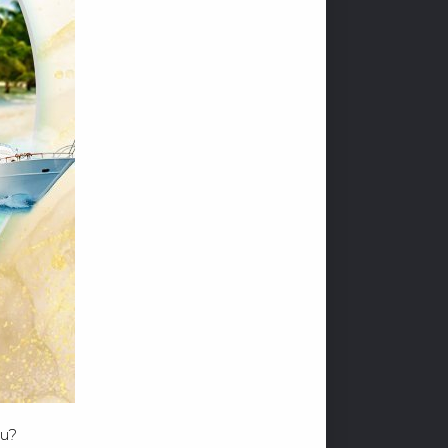
H
Ề
N
G
àu?