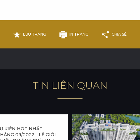
LƯU TRANG
IN TRANG
CHIA SẺ
T
I
N
L
I
Ê
N
Q
U
A
N
Ự KIỆN HOT NHẤT
HÁNG 09/2022 - LỄ GIỚI