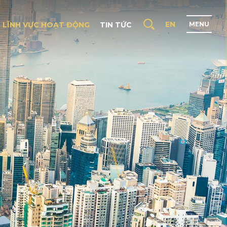
EN
LĨNH VỰC HOẠT ĐỘNG
TIN TỨC
M
E
N
U
G
C
H
Ủ