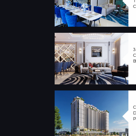
T
C
3
C
B
C
D
P