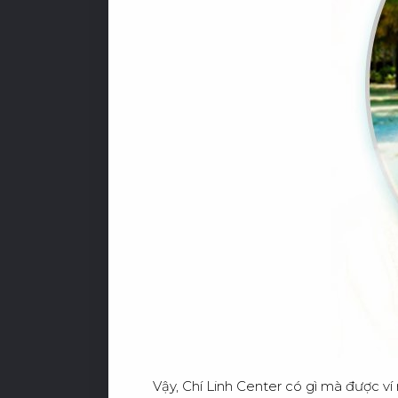
C
Ơ
H
Vậy, Chí Linh Center có gì mà được v