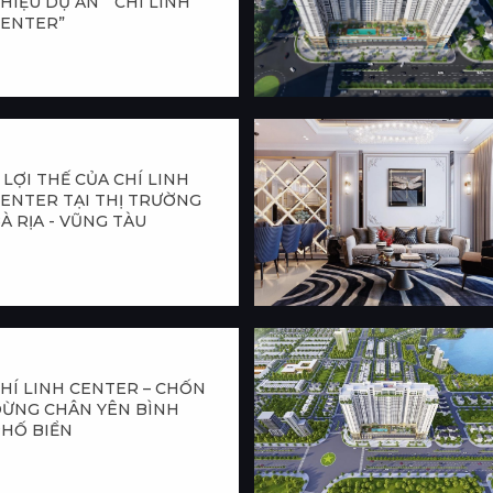
HIỆU DỰ ÁN “ CHÍ LINH
ENTER”
 LỢI THẾ CỦA CHÍ LINH
ENTER TẠI THỊ TRƯỜNG
À RỊA - VŨNG TÀU
HÍ LINH CENTER – CHỐN
ỪNG CHÂN YÊN BÌNH
HỐ BIỂN