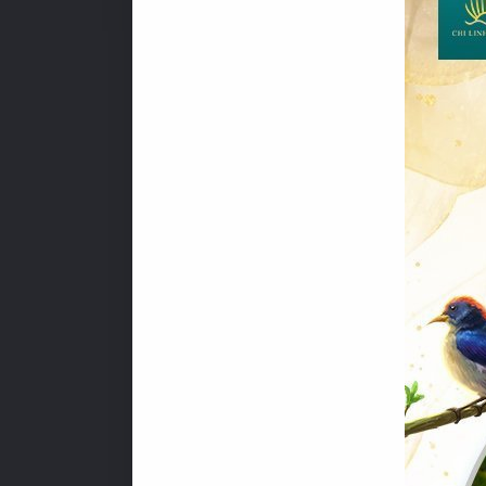
L
Ĩ
N
H