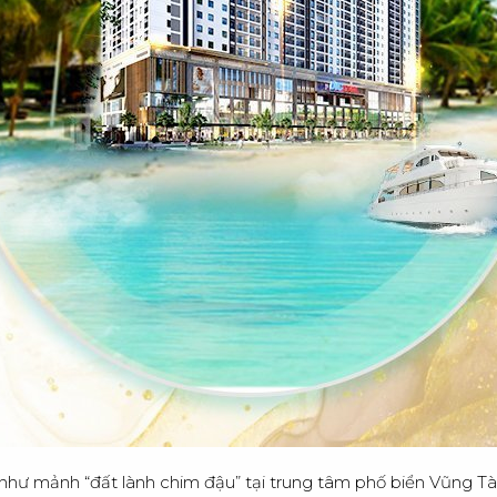
Ộ
I
N
G
í như mảnh “đất lành chim đậu” tại trung tâm phố biển Vũng T