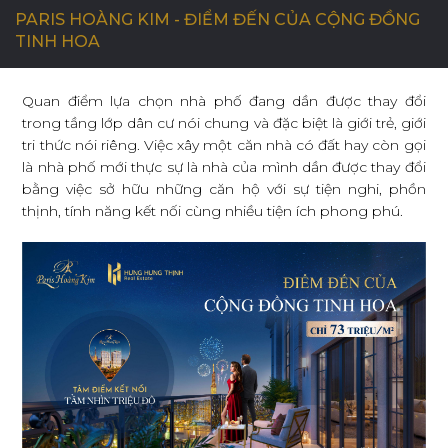
PARIS HOÀNG KIM - ĐIỂM ĐẾN CỦA CỘNG ĐỒNG
TINH HOA
C
Ơ
H
Ộ
I
N
G
H
Ề
N
G
H
I
Ệ
P
Quan điểm lựa chọn nhà phố đang dần được thay đổi
trong tầng lớp dân cư nói chung và đặc biệt là giới trẻ, giới
L
I
Ê
N
H
Ệ
tri thức nói riêng. Việc xây một căn nhà có đất hay còn gọi
là nhà phố mới thực sự là nhà của mình dần được thay đổi
bằng việc sở hữu những căn hộ với sự tiện nghi, phồn
thịnh, tính năng kết nối cùng nhiều tiện ích phong phú.