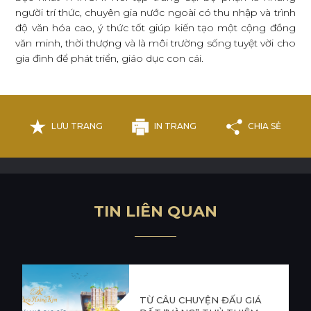
người trí thức, chuyên gia nước ngoài có thu nhập và trình
độ văn hóa cao, ý thức tốt giúp kiến tạo một cộng đồng
văn minh, thời thượng và là môi trường sống tuyệt vời cho
gia đình để phát triển, giáo dục con cái.
LƯU TRANG
IN TRANG
CHIA SẺ
T
I
N
L
I
Ê
N
Q
U
A
N
TỪ CÂU CHUYỆN ĐẤU GIÁ