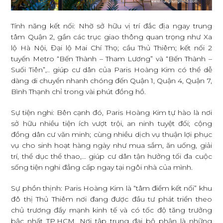
Tính năng kết nối: Nhờ sở hữu vị trí đắc địa ngay trung
tâm Quận 2, gần các trục giao thông quan trọng như Xa
lộ Hà Nội, Đại lộ Mai Chí Thọ; cầu Thủ Thiêm; kết nối 2
tuyến Metro “Bến Thành – Tham Lương” và “Bến Thành –
Suối Tiên”,.. giúp cư dân của Paris Hoàng Kim có thể dễ
dàng di chuyển nhanh chóng đến Quận 1, Quận 4, Quận 7,
Bình Thạnh chỉ trong vài phút đồng hồ.
Sự tiện nghi: Bên cạnh đó, Paris Hoàng Kim tự hào là nơi
sở hữu nhiều tiện ích vượt trội, an ninh tuyệt đối; cộng
đồng dân cư văn minh; cùng nhiều dịch vụ thuận lợi phục
vụ cho sinh hoạt hàng ngày như mua sắm, ăn uống, giải
trí, thể dục thể thao,… giúp cư dân tận hưởng tối đa cuộc
sống tiện nghi đẳng cấp ngay tại ngôi nhà của mình.
Sự phồn thịnh: Paris Hoàng Kim là “tâm điểm kết nối” khu
đô thị Thủ Thiêm nơi đang được đầu tư phát triển theo
chủ trương đẩy mạnh kinh tế và có tốc độ tăng trưởng
bậc nhất TP.HCM. Nơi tập trung đại bộ phận là những