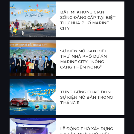
BẬT MÍ KHÔNG GIAN
SỐNG ĐẲNG CẤP TẠI BIỆT
THỰ NHÀ PHỐ MARINE
CITY
SỰ KIỆN MỞ BÁN BIỆT
THỰ, NHÀ PHỐ DỰ ÁN
MARINE CITY: “NÓNG
CÀNG THÊM NÓNG”
TƯNG BỪNG CHÀO ĐÓN
SỰ KIỆN MỞ BÁN TRONG
THÁNG 11
LỄ ĐỘNG THỔ XÂY DỰNG
150 CĂN NHÀ PHỐ, BIỆT