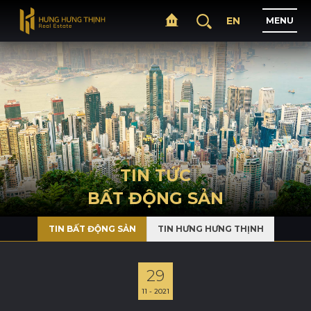
EN
M
E
N
U
T
R
A
N
G
C
H
Ủ
G
I
Ớ
I
T
H
I
Ệ
U
TIN TỨC
BẤT ĐỘNG SẢN
D
Ự
Á
N
TIN BẤT ĐỘNG SẢN
TIN HƯNG HƯNG THỊNH
L
Ĩ
N
H
V
Ự
C
H
O
Ạ
T
Đ
Ộ
N
G
29
11 - 2021
T
I
N
T
Ứ
C