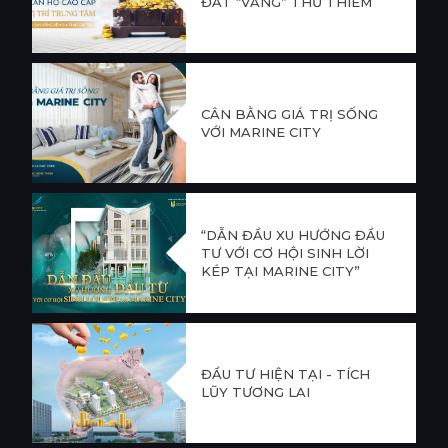
ĐẤT “VÀNG” THỦ THIÊM
CÂN BẰNG GIÁ TRỊ SỐNG
VỚI MARINE CITY
“DẪN ĐẦU XU HƯỚNG ĐẦU
TƯ VỚI CƠ HỘI SINH LỜI
KÉP TẠI MARINE CITY”
ĐẦU TƯ HIỆN TẠI - TÍCH
LŨY TƯƠNG LAI