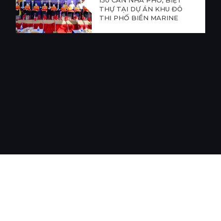
THỰ TẠI DỰ ÁN KHU ĐÔ
THỊ PHỐ BIỂN MARINE
CITY
LĨNH VỰC HOẠT ĐỘNG
DỰ ÁN