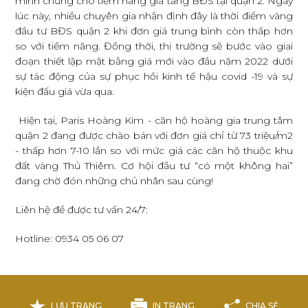
minh chứng cho tiềm năng gia tăng BĐS tại quận 2. Ngay
lúc này, nhiều chuyên gia nhận định đây là thời điểm vàng
đầu tư BĐS quận 2 khi đơn giá trung bình còn thấp hơn
so với tiềm năng. Đồng thời, thị trường sẽ bước vào giai
đoạn thiết lập mặt bằng giá mới vào đầu năm 2022 dưới
sự tác động của sự phục hồi kinh tế hậu covid -19 và sự
kiện đấu giá vừa qua.
Hiện tại, Paris Hoàng Kim - căn hộ hoàng gia trung tâm
quận 2 đang được chào bán với đơn giá chỉ từ 73 triệu/m2
- thấp hơn 7-10 lần so với mức giá các căn hộ thuộc khu
đất vàng Thủ Thiêm. Cơ hội đầu tư “có một không hai”
đang chờ đón những chủ nhân sau cùng!
Liên hệ để được tư vấn 24/7:
Hotline: 0934 05 06 07
LƯU TRANG
IN TRANG
CHIA SẺ