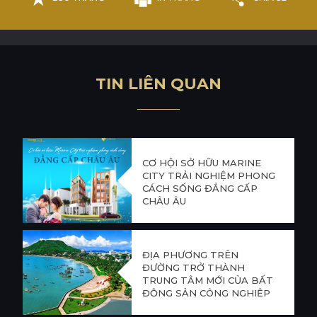
T
I
N
L
I
Ê
N
Q
U
A
N
CƠ HỘI SỞ HỮU MARINE
CITY TRẢI NGHIỆM PHONG
CÁCH SỐNG ĐẲNG CẤP
CHÂU ÂU
ĐỊA PHƯƠNG TRÊN
ĐƯỜNG TRỞ THÀNH
TRUNG TÂM MỚI CỦA BẤT
ĐỘNG SẢN CÔNG NGHIỆP
PHÍA NAM