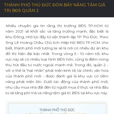
THÀNH PHỐ THỦ ĐỨC ĐÒN BẨY NÂNG TẦM GIÁ
TRỊ BĐS QUẬN 2
C
Ơ
H
Ộ
I
N
G
H
Ề
N
G
H
I
Ệ
P
Nhiều chuyên gia tin rằng, thị trường BĐS TP.HCM từ
năm 2021 sẽ khởi sắc và tăng trưởng mạnh, đặc biệt là
L
I
Ê
N
H
Ệ
khu Đông, nhờ lực đẩy từ việc thành lập TP Thủ Đức. Theo
ông Lê Hoàng Châu, Chủ tịch Hiệp hội BĐS TP.HCM cho
biết, thành phố mới tương lai sẽ là nơi có nhiều dự án khu
đô thị hiện đại bậc nhất. Trong vòng 5 - 10 năm tới, khu
vực này sẽ có nhiều loại hình BĐS hơn, cũng là điểm nóng
thu hút đầu tư nước ngoài mạnh mẽ. Trong đó, quận 2 -
với vị thế là “hạt nhân” phát triển kinh tế, tài chính, văn hóa
của thành phố mới - được đánh giá là khu vực có tiềm
năng phát triển lớn. Dưới tác động của thành phố mới,
nhu cầu mua nhà đất đến từ người mua ở thực và nhà đầu
tư sẽ tăng phi mã và nâng tầm giá trị BĐS tại khu vực này.