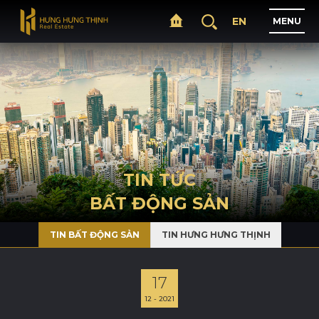
EN
M
E
N
U
T
R
A
N
G
C
H
Ủ
G
I
Ớ
I
T
H
I
Ệ
U
TIN TỨC
BẤT ĐỘNG SẢN
D
Ự
Á
N
TIN BẤT ĐỘNG SẢN
TIN HƯNG HƯNG THỊNH
L
Ĩ
N
H
V
Ự
C
H
O
Ạ
T
Đ
Ộ
N
G
17
12 - 2021
T
I
N
T
Ứ
C