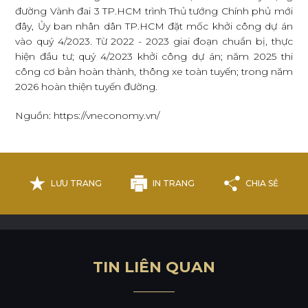
đường Vành đai 3 TP.HCM trình Thủ tướng Chính phủ mới
đây, Ủy ban nhân dân TP.HCM đặt mốc khởi công dự án
vào quý 4/2023. Từ 2022 - 2023 giai đoạn chuẩn bị, thực
hiện đầu tư; quý 4/2023 khởi công dự án; năm 2025 thi
công cơ bản hoàn thành, thông xe toàn tuyến; trong năm
2026 hoàn thiện tuyến đường.
Nguồn: https://vneconomy.vn/
LƯU TRANG
IN TRANG
CHIA SẺ
T
I
N
L
I
Ê
N
Q
U
A
N