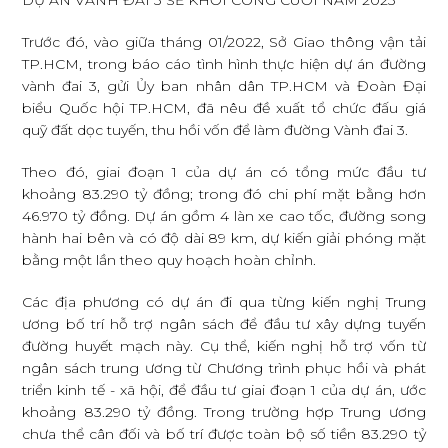
DỰ ÁN VÀNH ĐAI 3 SẼ KHỞI CÔNG CUỐI NĂM 2023
Trước đó, vào giữa tháng 01/2022, Sở Giao thông vận tải
TP.HCM, trong báo cáo tình hình thực hiện dự án đường
vành đai 3, gửi Ủy ban nhân dân TP.HCM và Đoàn Đại
biểu Quốc hội TP.HCM, đã nêu đề xuất tổ chức đấu giá
quỹ đất dọc tuyến, thu hồi vốn để làm đường Vành đai 3.
Theo đó, giai đoạn 1 của dự án có tổng mức đầu tư
khoảng 83.290 tỷ đồng; trong đó chi phí mặt bằng hơn
46.970 tỷ đồng. Dự án gồm 4 làn xe cao tốc, đường song
hành hai bên và có độ dài 89 km, dự kiến giải phóng mặt
bằng một lần theo quy hoạch hoàn chỉnh.
Các địa phương có dự án đi qua từng kiến nghị Trung
ương bố trí hỗ trợ ngân sách để đầu tư xây dựng tuyến
đường huyết mạch này. Cụ thể, kiến nghị hỗ trợ vốn từ
ngân sách trung ương từ Chương trình phục hồi và phát
triển kinh tế - xã hội, để đầu tư giai đoạn 1 của dự án, ước
khoảng 83.290 tỷ đồng. Trong trường hợp Trung ương
chưa thể cân đối và bố trí được toàn bộ số tiền 83.290 tỷ