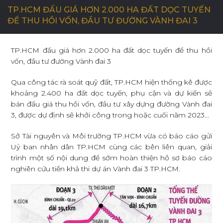
TP.HCM ĐẤU GIÁ HƠN 2.000 HA ĐẤT DỌC TUYẾN
ĐỂ THU HỒI VỐN, ĐẦU TƯ ĐƯỜNG VÀNH ĐAI 3
C
Ơ
H
Ộ
I
N
G
H
Ề
N
G
H
I
Ệ
P
TP.HCM đấu giá hơn 2.000 ha đất dọc tuyến để thu hồi
vốn, đầu tư đường Vành đai 3
L
I
Ê
N
H
Ệ
Qua công tác rà soát quỹ đất, TP.HCM hiện thống kê được
khoảng 2.400 ha đất dọc tuyến, phụ cận và dự kiến sẽ
bán đấu giá thu hồi vốn, đầu tư xây dựng đường Vành đai
3, được dự định sẽ khởi công trong hoặc cuối năm 2023...
Sở Tài nguyên và Môi trường TP.HCM vừa có báo cáo gửi
Uỷ ban nhân dân TP.HCM cùng các bên liên quan, giải
trình một số nội dung để sớm hoàn thiện hồ sơ báo cáo
nghiên cứu tiền khả thi dự án Vành đai 3 TP.HCM.