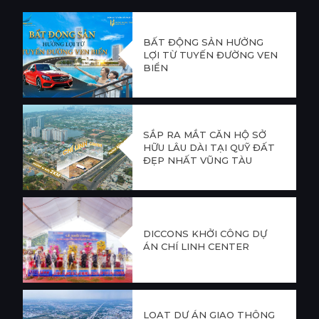
BẤT ĐỘNG SẢN HƯỞNG
LỢI TỪ TUYẾN ĐƯỜNG VEN
BIỂN
SẮP RA MẮT CĂN HỘ SỞ
HỮU LÂU DÀI TẠI QUỸ ĐẤT
ĐẸP NHẤT VŨNG TÀU
DICCONS KHỞI CÔNG DỰ
ÁN CHÍ LINH CENTER
LOẠT DỰ ÁN GIAO THÔNG