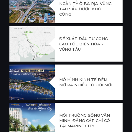
NGÀN TỶ Ở BÀ RỊA-VŨNG
TÀU SẮP ĐƯỢC KHỞI
CÔNG
ĐỀ XUẤT ĐẦU TƯ CÔNG
CAO TỐC BIÊN HÒA -
VŨNG TÀU
MÔ HÌNH KINH TẾ ĐÊM
MỞ RA NHIỀU CƠ HỘI MỚI
MÔI TRƯỜNG SỐNG VĂN
MINH, ĐẲNG CẤP CHỈ CÓ
TẠI MARINE CITY