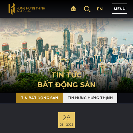
EN
M
E
N
U
T
R
A
N
G
C
H
Ủ
G
I
Ớ
I
T
H
I
Ệ
U
TIN TỨC
BẤT ĐỘNG SẢN
D
Ự
Á
N
TIN BẤT ĐỘNG SẢN
TIN HƯNG HƯNG THỊNH
L
Ĩ
N
H
V
Ự
C
H
O
Ạ
T
Đ
Ộ
N
G
28
02 - 2022
T
I
N
T
Ứ
C