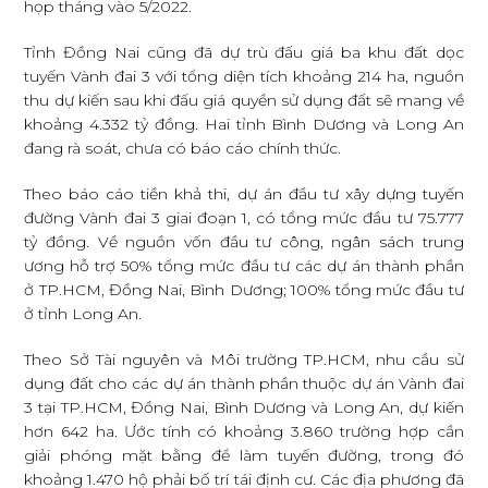
họp tháng vào 5/2022.
Tỉnh Đồng Nai cũng đã dự trù đấu giá ba khu đất dọc
tuyến Vành đai 3 với tổng diện tích khoảng 214 ha, nguồn
thu dự kiến sau khi đấu giá quyền sử dụng đất sẽ mang về
khoảng 4.332 tỷ đồng. Hai tỉnh Bình Dương và Long An
đang rà soát, chưa có báo cáo chính thức.
Theo báo cáo tiền khả thi, dự án đầu tư xây dựng tuyến
đường Vành đai 3 giai đoạn 1, có tổng mức đầu tư 75.777
tỷ đồng. Về nguồn vốn đầu tư công, ngân sách trung
ương hỗ trợ 50% tổng mức đầu tư các dự án thành phần
ở TP.HCM, Đồng Nai, Bình Dương; 100% tổng mức đầu tư
ở tỉnh Long An.
Theo Sở Tài nguyên và Môi trường TP.HCM, nhu cầu sử
dụng đất cho các dự án thành phần thuộc dự án Vành đai
3 tại TP.HCM, Đồng Nai, Bình Dương và Long An, dự kiến
hơn 642 ha. Ước tính có khoảng 3.860 trường hợp cần
giải phóng mặt bằng để làm tuyến đường, trong đó
khoảng 1.470 hộ phải bố trí tái định cư. Các địa phương đã