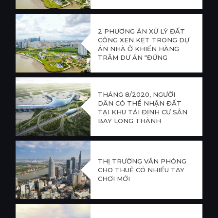
2 PHƯƠNG ÁN XỬ LÝ ĐẤT
CÔNG XEN KẸT TRONG DỰ
ÁN NHÀ Ở KHIẾN HÀNG
TRĂM DỰ ÁN “ĐỨNG
HÌNH”
THÁNG 8/2020, NGƯỜI
DÂN CÓ THỂ NHẬN ĐẤT
TẠI KHU TÁI ĐỊNH CƯ SÂN
BAY LONG THÀNH
THỊ TRƯỜNG VĂN PHÒNG
CHO THUÊ CÓ NHIỀU TAY
CHƠI MỚI