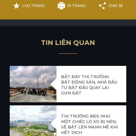
LƯU TRANG
IN TRANG
CHIA SẺ
T
I
N
L
I
Ê
N
Q
U
A
N
BẮT ĐÁY THỊ TRƯỜNG
BẤT ĐỘNG SẢN, NHÀ ĐẦU
TƯ BẮT ĐẦU QUAY LẠI
GOM ĐẤT
THỊ TRƯỜNG BĐS NHƯ
MỘT CHIẾC LÒ XO BỊ NÉN,
SẼ BẬT LÊN MẠNH MẼ KHI
HẾT DỊCH