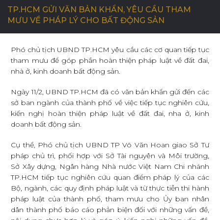
TP.HCM GỬI VĂN BẢN KHẨN, YÊU CẦU THAM
MƯU VỀ PHÁP LÝ CHO BẤT ĐỘNG SẢN
C
Ơ
H
Ộ
I
N
G
H
Ề
N
G
H
I
Ệ
P
Phó chủ tịch UBND TP.HCM yêu cầu các cơ quan tiếp tục
tham mưu để góp phần hoàn thiện pháp luật về đất đai,
L
I
Ê
N
H
Ệ
nhà ở, kinh doanh bất động sản.
Ngày 11/2, UBND TP.HCM đã có văn bản khẩn gửi đến các
sở ban ngành của thành phố về việc tiếp tục nghiên cứu,
kiến nghị hoàn thiện pháp luật về đất đai, nha ở, kinh
doanh bất động sản.
Cụ thể, Phó chủ tịch UBND TP Võ Văn Hoan giao Sở Tư
pháp chủ trì, phối hợp với Sở Tài nguyên và Môi trường,
Sở Xây dựng, Ngân hàng Nhà nước Việt Nam Chi nhánh
TP.HCM tiếp tục nghiên cứu quan điểm pháp lý của các
Bộ, ngành, các quy định pháp luật và từ thực tiễn thi hành
pháp luật của thành phố, tham mưu cho Ủy ban nhân
dân thành phố báo cáo phản biện đối với những vấn đề,