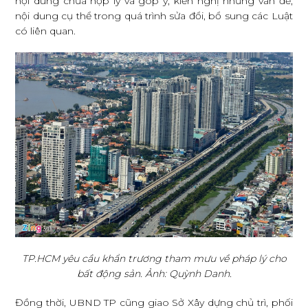
nội dung chưa hợp lý và góp ý, kiến nghị những vấn đề,
nội dung cụ thể trong quá trình sửa đổi, bổ sung các Luật
có liên quan.
TP.HCM yêu cầu khẩn trương tham mưu về pháp lý cho
bất động sản. Ảnh: Quỳnh Danh.
Đồng thời, UBND TP cũng giao Sở Xây dựng chủ trì, phối