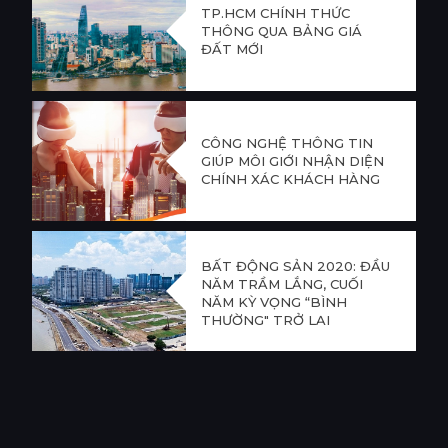
TP.HCM CHÍNH THỨC
THÔNG QUA BẢNG GIÁ
ĐẤT MỚI
CÔNG NGHỆ THÔNG TIN
GIÚP MÔI GIỚI NHẬN DIỆN
CHÍNH XÁC KHÁCH HÀNG
BẤT ĐỘNG SẢN 2020: ĐẦU
NĂM TRẦM LẮNG, CUỐI
NĂM KỲ VỌNG “BÌNH
THƯỜNG" TRỞ LẠI