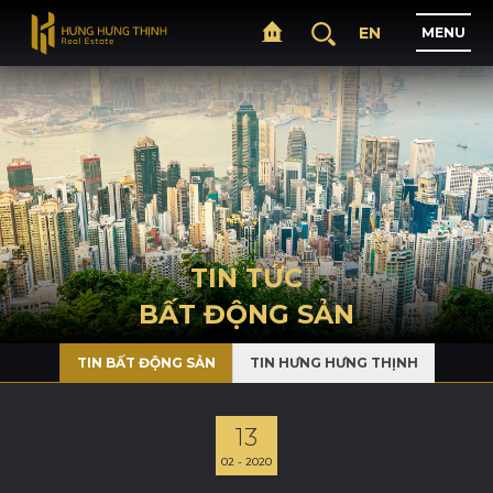
EN
M
E
N
U
T
R
A
N
G
C
H
Ủ
G
I
Ớ
I
T
H
I
Ệ
U
TIN TỨC
BẤT ĐỘNG SẢN
D
Ự
Á
N
TIN BẤT ĐỘNG SẢN
TIN HƯNG HƯNG THỊNH
L
Ĩ
N
H
V
Ự
C
H
O
Ạ
T
Đ
Ộ
N
G
13
02 - 2020
T
I
N
T
Ứ
C