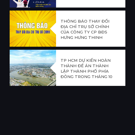
THÔNG BÁO THAY ĐỔI
ĐỊA CHỈ TRỤ SỞ CHÍNH
CỦA CÔNG TY CP BĐS
HƯNG HƯNG THỊNH
TP HCM DỰ KIẾN HOÀN
THÀNH ĐỀ ÁN THÀNH
LẬP THÀNH PHỐ PHÍA
ĐÔNG TRONG THÁNG 10