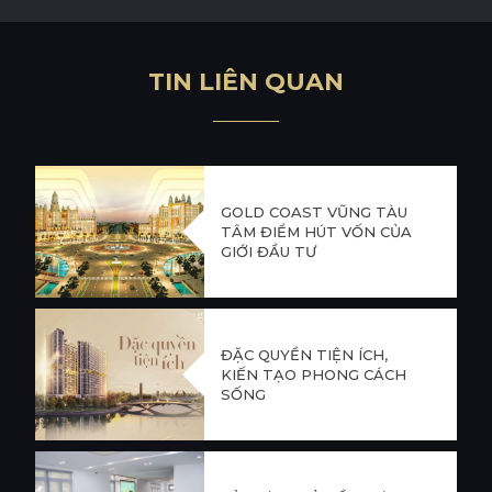
T
I
N
L
I
Ê
N
Q
U
A
N
GOLD COAST VŨNG TÀU
TÂM ĐIỂM HÚT VỐN CỦA
GIỚI ĐẦU TƯ
ĐẶC QUYỀN TIỆN ÍCH,
KIẾN TẠO PHONG CÁCH
SỐNG