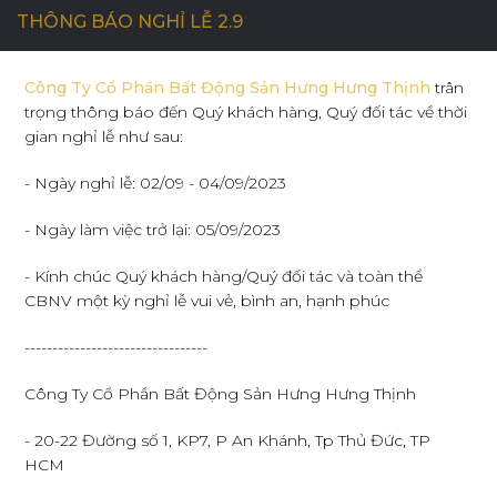
THÔNG BÁO NGHỈ LỄ 2.9
C
Ơ
H
Ộ
I
N
G
H
Ề
N
G
H
I
Ệ
P
Công Ty Cổ Phần Bất Động Sản Hưng Hưng Thịnh
trân
trọng thông báo đến Quý khách hàng, Quý đối tác về thời
gian nghỉ lễ như sau:
L
I
Ê
N
H
Ệ
- Ngày nghỉ lễ: 02/09 - 04/09/2023
- Ngày làm việc trở lại: 05/09/2023
- Kính chúc Quý khách hàng/Quý đối tác và toàn thể
CBNV một kỳ nghỉ lễ vui vẻ, bình an, hạnh phúc
---------------------------------
Công Ty Cổ Phần Bất Động Sản Hưng Hưng Thịnh
- 20-22 Đường số 1, KP7, P An Khánh, Tp Thủ Đức, TP
HCM