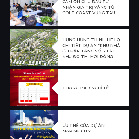
CẢM ƠN CHỦ ĐẦU TƯ –
NHẬN GIÁ TRỊ VÀNG TỪ
GOLD COAST VŨNG TÀU
HƯNG HƯNG THỊNH HÉ LỘ
CHI TIẾT DỰ ÁN “KHU NHÀ
Ở THẤP TẦNG SỐ 5 TẠI
KHU ĐÔ THỊ MỚI ĐÔNG
TĂNG LONG”
THÔNG BÁO NGHỈ LỄ
ƯU THẾ CỦA DỰ ÁN
MARINE CITY.