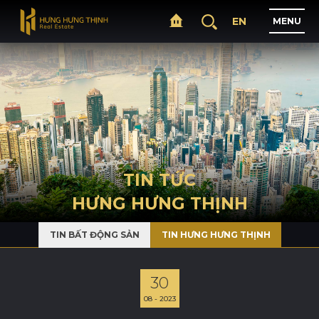
EN
M
E
N
U
T
R
A
N
G
C
H
Ủ
G
I
Ớ
I
T
H
I
Ệ
U
TIN TỨC
HƯNG HƯNG THỊNH
D
Ự
Á
N
TIN BẤT ĐỘNG SẢN
TIN HƯNG HƯNG THỊNH
L
Ĩ
N
H
V
Ự
C
H
O
Ạ
T
Đ
Ộ
N
G
30
08 - 2023
T
I
N
T
Ứ
C