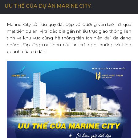
ƯU THẾ CỦA DỰ ÁN MARINE CITY.
C
Ơ
H
Ộ
I
N
G
H
Ề
N
G
H
I
Ệ
P
Marine City sở hữu quỹ đất đẹp với đường ven biển đi qua
mặt tiền dự án, vị trí đắc địa gần nhiều trục giao thông liên
tỉnh và khu vực cùng hệ thống tiện ích hiện đại, đa dạng
L
I
Ê
N
H
Ệ
nhằm đáp ứng mọi nhu cầu an cư, nghỉ dưỡng và kinh
doanh của cư dân.