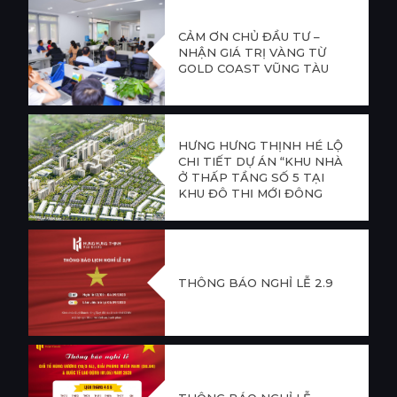
CẢM ƠN CHỦ ĐẦU TƯ –
NHẬN GIÁ TRỊ VÀNG TỪ
GOLD COAST VŨNG TÀU
HƯNG HƯNG THỊNH HÉ LỘ
CHI TIẾT DỰ ÁN “KHU NHÀ
Ở THẤP TẦNG SỐ 5 TẠI
KHU ĐÔ THỊ MỚI ĐÔNG
TĂNG LONG”
THÔNG BÁO NGHỈ LỄ 2.9