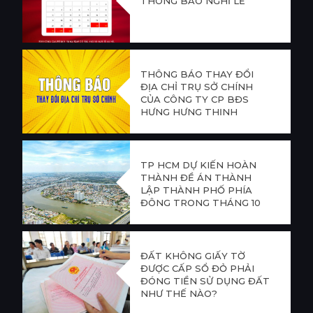
THÔNG BÁO NGHỈ LỄ
THÔNG BÁO THAY ĐỔI
ĐỊA CHỈ TRỤ SỞ CHÍNH
CỦA CÔNG TY CP BĐS
HƯNG HƯNG THỊNH
TP HCM DỰ KIẾN HOÀN
THÀNH ĐỀ ÁN THÀNH
LẬP THÀNH PHỐ PHÍA
ĐÔNG TRONG THÁNG 10
ĐẤT KHÔNG GIẤY TỜ
ĐƯỢC CẤP SỔ ĐỎ PHẢI
ĐÓNG TIỀN SỬ DỤNG ĐẤT
NHƯ THẾ NÀO?