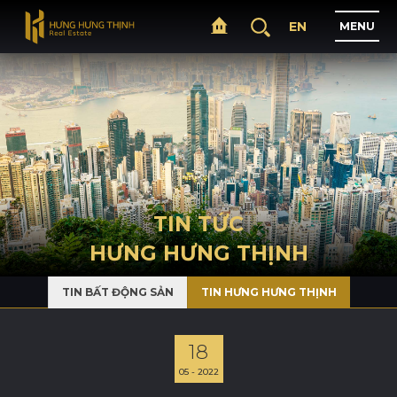
EN
M
E
N
U
T
R
A
N
G
C
H
Ủ
G
I
Ớ
I
T
H
I
Ệ
U
TIN TỨC
HƯNG HƯNG THỊNH
D
Ự
Á
N
TIN BẤT ĐỘNG SẢN
TIN HƯNG HƯNG THỊNH
L
Ĩ
N
H
V
Ự
C
H
O
Ạ
T
Đ
Ộ
N
G
18
05 - 2022
T
I
N
T
Ứ
C