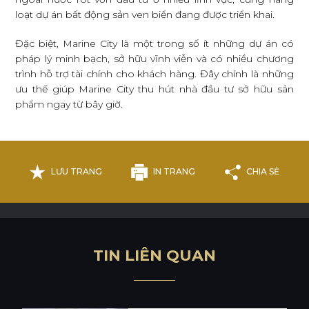
loạt dự án bất động sản ven biển đang được triển khai.
Đặc biệt, Marine City là một trong số ít những dự án có
pháp lý minh bạch, sở hữu vĩnh viễn và có nhiều chương
trình hỗ trợ tài chính cho khách hàng. Đây chính là những
ưu thế giúp Marine City thu hút nhà đầu tư sở hữu sản
phẩm ngay từ bây giờ.
LƯU TRANG
IN TRANG
CHIA SẺ
T
I
N
L
I
Ê
N
Q
U
A
N