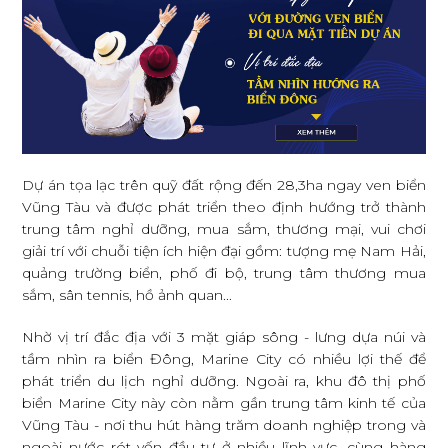
Dự án tọa lạc trên quỹ đất rộng đến 28,3ha ngay ven biển
Vũng Tàu và được phát triển theo định hướng trở thành
trung tâm nghỉ dưỡng, mua sắm, thương mại, vui chơi
giải trí với chuỗi tiện ích hiện đại gồm: tượng mẹ Nam Hải,
quảng trường biển, phố đi bộ, trung tâm thương mua
sắm, sân tennis, hồ ảnh quan...
Nhờ vị trí đắc địa với 3 mặt giáp sông - lưng dựa núi và
tầm nhìn ra biển Đông, Marine City có nhiều lợi thế để
phát triển du lịch nghỉ dưỡng. Ngoài ra, khu đô thị phố
biển Marine City này còn nằm gần trung tâm kinh tế của
Vũng Tàu - nơi thu hút hàng trăm doanh nghiệp trong và
ngoài nước rót vốn đầu tư ở nhiều lĩnh vực, cùng hàng