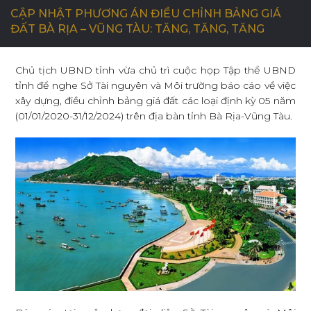
CẬP NHẬT PHƯƠNG ÁN ĐIỀU CHỈNH BẢNG GIÁ
ĐẤT BÀ RỊA – VŨNG TÀU: TĂNG, TĂNG, TĂNG
C
Ơ
H
Ộ
I
N
G
H
Ề
N
G
H
I
Ệ
P
Chủ tịch UBND tỉnh vừa chủ trì cuộc họp Tập thể UBND
tỉnh để nghe Sở Tài nguyên và Môi trường báo cáo về việc
L
I
Ê
N
H
Ệ
xây dựng, điều chỉnh bảng giá đất các loại định kỳ 05 năm
(01/01/2020-31/12/2024) trên địa bàn tỉnh Bà Rịa-Vũng Tàu.