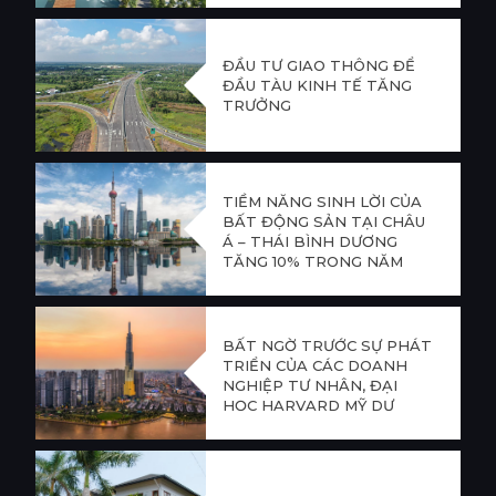
ĐẦU TƯ GIAO THÔNG ĐỂ
ĐẦU TÀU KINH TẾ TĂNG
TRƯỞNG
TIỀM NĂNG SINH LỜI CỦA
BẤT ĐỘNG SẢN TẠI CHÂU
Á – THÁI BÌNH DƯƠNG
TĂNG 10% TRONG NĂM
2022
BẤT NGỜ TRƯỚC SỰ PHÁT
TRIỂN CỦA CÁC DOANH
NGHIỆP TƯ NHÂN, ĐẠI
HỌC HARVARD MỸ DỰ
ĐOÁN VIỆT NAM SẼ TRỞ
THÀNH “CON HỔ CHÂU Á
THỨ NĂM”