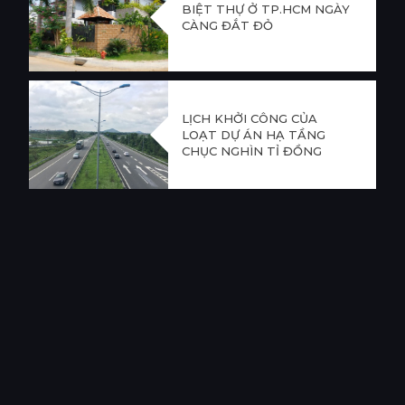
BIỆT THỰ Ở TP.HCM NGÀY
CÀNG ĐẮT ĐỎ
LỊCH KHỞI CÔNG CỦA
LOẠT DỰ ÁN HẠ TẦNG
CHỤC NGHÌN TỈ ĐỒNG