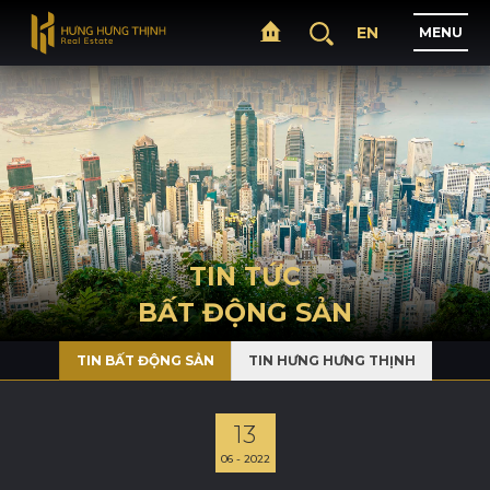
EN
M
E
N
U
T
R
A
N
G
C
H
Ủ
G
I
Ớ
I
T
H
I
Ệ
U
TIN TỨC
BẤT ĐỘNG SẢN
D
Ự
Á
N
TIN BẤT ĐỘNG SẢN
TIN HƯNG HƯNG THỊNH
L
Ĩ
N
H
V
Ự
C
H
O
Ạ
T
Đ
Ộ
N
G
13
06 - 2022
T
I
N
T
Ứ
C