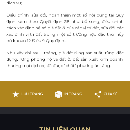
dịch vụ;
Điều chỉnh, sửa đổi, hoàn thiện một số nội dung tại Quy
định kèm theo Quyết định 38 như: bổ sung, điều chỉnh
cách xác định hệ số giá đất ở của các vị trí đất, sửa đổi các
xác định vị trí đất trong một số trường hợp đặc thù, hủy
bỏ khoản 12 Điều 9 Quy định…
Như vậy chỉ sau 1 tháng, giá đất rừng sản xuất, rừng đặc
dụng, rừng phòng hộ và đất ở, đất sản xuất kinh doanh,
thương mại dịch vụ đã được “chốt” phương án tăng.
LƯU TRANG
IN TRANG
CHIA SẺ
T
I
N
L
I
Ê
N
Q
U
A
N