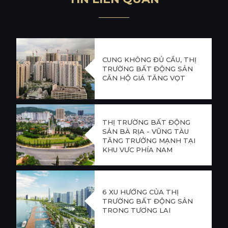
CUNG KHÔNG ĐỦ CẦU, THỊ
TRƯỜNG BẤT ĐỘNG SẢN
CĂN HỘ GIÁ TĂNG VỌT
THỊ TRƯỜNG BẤT ĐỘNG
SẢN BÀ RỊA - VŨNG TÀU
TĂNG TRƯỞNG MẠNH TẠI
KHU VỰC PHÍA NAM
6 XU HƯỚNG CỦA THỊ
TRƯỜNG BẤT ĐỘNG SẢN
TRONG TƯƠNG LAI