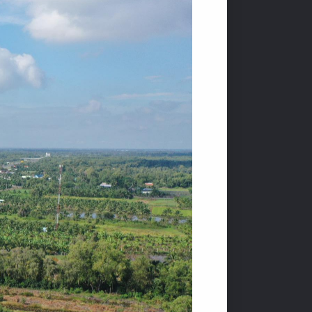
Ạ
T
Đ
Ộ
N
I
N
T
Ứ
C