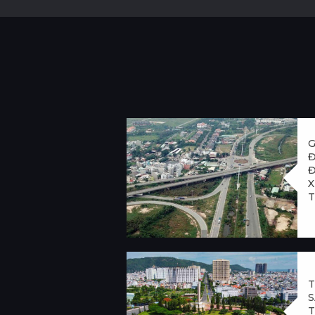
G
Đ
Đ
X
T
H
T
S
T