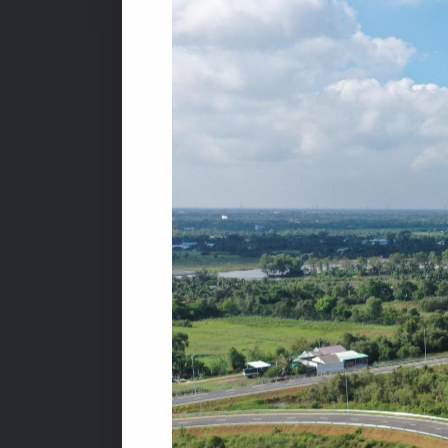
L
Ĩ
N
H