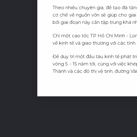
Theo nhiều chuyên gia, để tạo đà tăn
cơ chế về nguồn vốn sẽ giúp cho giai
bởi giai đoạn này cần tập trung khá nh
Chỉ một cao tốc TP Hồ Chí Minh - Lo
về kinh tế và giao thương với các tỉn
Để duy trì một đầu tàu kinh tế phát t
vòng 5 - 15 năm tới, cùng với việc kh
Thành và các đô thị vệ tinh, đường Vàn