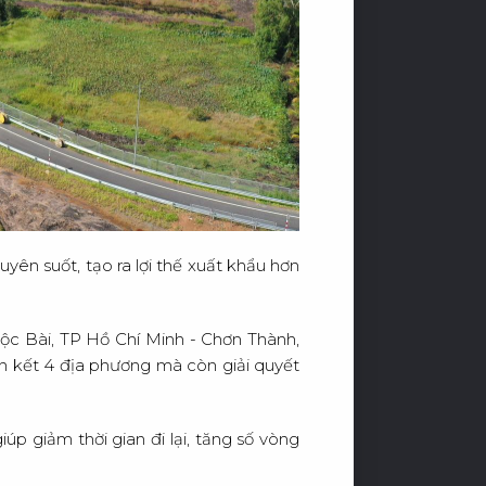
N
G
H
I
Ệ
I
Ê
N
H
Ệ
yên suốt, tạo ra lợi thế xuất khẩu hơn
ộc Bài, TP Hồ Chí Minh - Chơn Thành,
n kết 4 địa phương mà còn giải quyết
p giảm thời gian đi lại, tăng số vòng