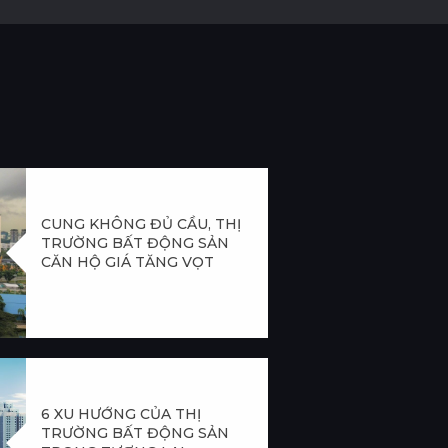
CUNG KHÔNG ĐỦ CẦU, THỊ
TRƯỜNG BẤT ĐỘNG SẢN
CĂN HỘ GIÁ TĂNG VỌT
6 XU HƯỚNG CỦA THỊ
TRƯỜNG BẤT ĐỘNG SẢN