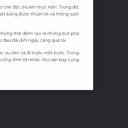
 chế đặc thù khi thực hiện. Trong đó,
mặt bằng được thuận lợi và thông suốt
những thời điểm tạo ra những bứt phá
ư đau đầu khi ngày càng quá tải.
ợc ưu tiên và đi trước một bước. Trong
c công trình lớn khác như sân bay Long