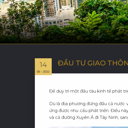
ĐẦU TƯ GIAO THÔN
14
06 - 2022
Để duy trì một đầu tàu kinh tế phát t
Dù là địa phương đứng đầu cả nước v
ứng được nhu cầu phát triển. Điều nà
và cả đường Xuyên Á đi Tây Ninh, sa