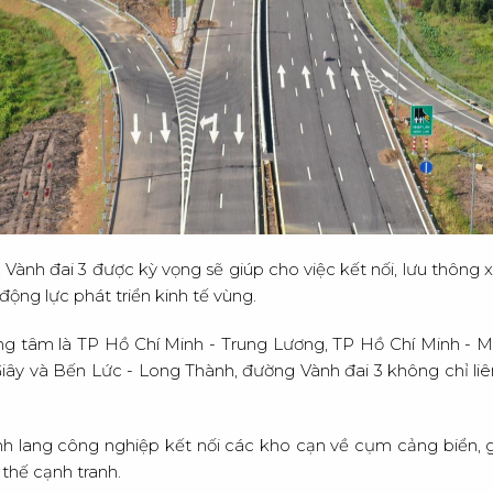
Ộ
I
N
G
H
Ề
L
Vành đai 3 được kỳ vọng sẽ giúp cho việc kết nối, lưu thông xu
ộng lực phát triển kinh tế vùng.
ớng tâm là TP Hồ Chí Minh - Trung Lương, TP Hồ Chí Minh - M
iây và Bến Lức - Long Thành, đường Vành đai 3 không chỉ liê
 lang công nghiệp kết nối các kho cạn về cụm cảng biển, giú
i thế cạnh tranh.