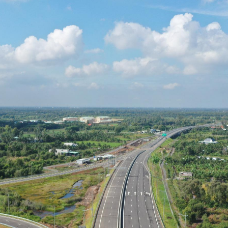
V
Ự
C
H
O
T