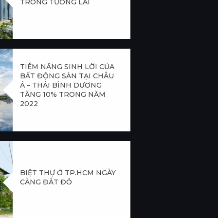
TRONG TƯƠNG LAI
TIỀM NĂNG SINH LỜI CỦA
BẤT ĐỘNG SẢN TẠI CHÂU
Á – THÁI BÌNH DƯƠNG
TĂNG 10% TRONG NĂM
2022
BIỆT THỰ Ở TP.HCM NGÀY
CÀNG ĐẮT ĐỎ