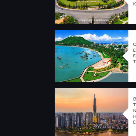
K
C
Đ
Đ
T
B
T
N
H
Đ
T
T