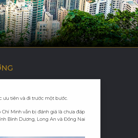
D
Ự
Á
N
ỞNG
c ưu tiên và đi trước một bước.
Chí Minh vẫn bị đánh giá là chưa đáp
 tỉnh Bình Dương, Long An và Đồng Nai