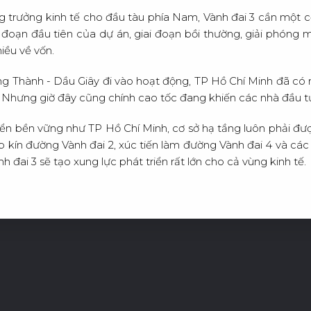
g trưởng kinh tế cho đầu tàu phía Nam, Vành đai 3 cần một cơ
 đoạn đầu tiên của dự án, giai đoạn bồi thường, giải phóng 
iều về vốn.
ng Thành - Dầu Giây đi vào hoạt động, TP Hồ Chí Minh đã có 
h. Nhưng giờ đây cũng chính cao tốc đang khiến các nhà đầu t
riển bền vững như TP Hồ Chí Minh, cơ sở hạ tầng luôn phải đư
ép kín đường Vành đai 2, xúc tiến làm đường Vành đai 4 và cá
h đai 3 sẽ tạo xung lực phát triển rất lớn cho cả vùng kinh tế.