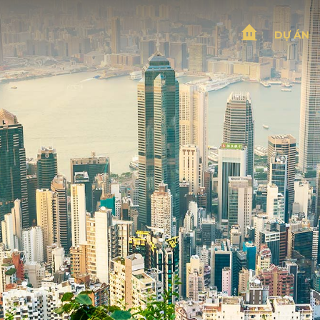
DỰ ÁN
T
R
A
G
I
Ớ