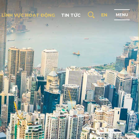
EN
LĨNH VỰC HOẠT ĐỘNG
TIN TỨC
M
E
N
U
N
G
C
H
Ủ
I
T
H
I
Ệ
U