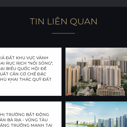
T
I
N
L
I
Ê
N
Q
U
A
N
IÁ ĐẤT KHU VỰC VÀNH
AI RỤC RỊCH "NỔI SÓNG",
ẠI BIỂU QUỐC HỘI ĐỀ
UẤT CẦN CƠ CHẾ ĐẶC
HÙ KHAI THÁC QUỸ ĐẤT
AI BÊN
HỊ TRƯỜNG BẤT ĐỘNG
ẢN BÀ RỊA - VŨNG TÀU
ĂNG TRƯỞNG MẠNH TẠI