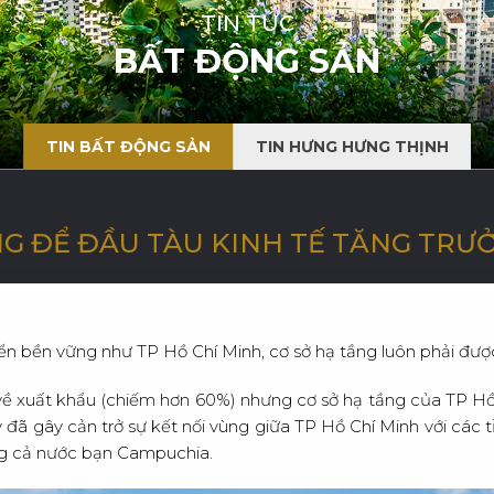
TIN TỨC
BẤT ĐỘNG SẢN
TIN BẤT ĐỘNG SẢN
TIN HƯNG HƯNG THỊNH
G ĐỂ ĐẦU TÀU KINH TẾ TĂNG TRƯ
riển bền vững như TP Hồ Chí Minh, cơ sở hạ tầng luôn phải đượ
ề xuất khẩu (chiếm hơn 60%) nhưng cơ sở hạ tầng của TP Hồ 
y đã gây cản trở sự kết nối vùng giữa TP Hồ Chí Minh với các
ng cả nước bạn Campuchia.