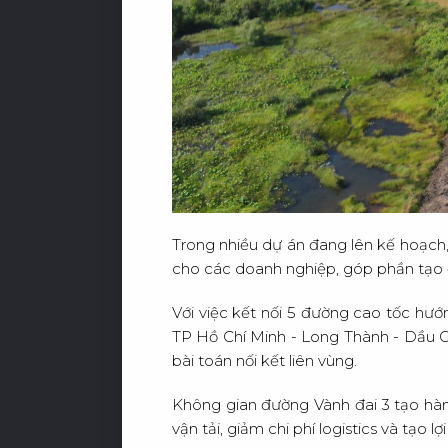
C
Ơ
H
Trong nhiều dự án đang lên kế hoạch, 
cho các doanh nghiệp, góp phần tạo đ
Với việc kết nối 5 đường cao tốc hư
TP Hồ Chí Minh - Long Thành - Dầu G
bài toán nối kết liên vùng.
Không gian đường Vành đai 3 tạo hành
vận tải, giảm chi phí logistics và tạo lợ