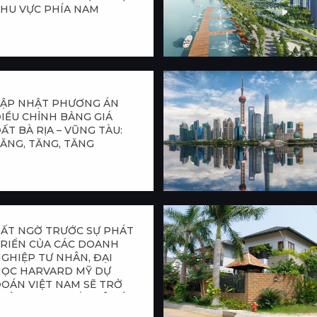
HU VỰC PHÍA NAM
ẬP NHẬT PHƯƠNG ÁN
IỀU CHỈNH BẢNG GIÁ
ẤT BÀ RỊA – VŨNG TÀU:
ĂNG, TĂNG, TĂNG
ẤT NGỜ TRƯỚC SỰ PHÁT
RIỂN CỦA CÁC DOANH
GHIỆP TƯ NHÂN, ĐẠI
ỌC HARVARD MỸ DỰ
OÁN VIỆT NAM SẼ TRỞ
HÀNH “CON HỔ CHÂU Á
HỨ NĂM”