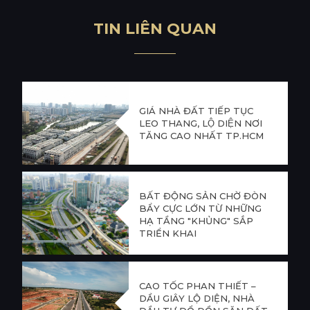
T
I
N
L
I
Ê
N
Q
U
A
N
GIÁ NHÀ ĐẤT TIẾP TỤC
LEO THANG, LỘ DIỆN NƠI
TĂNG CAO NHẤT TP.HCM
BẤT ĐỘNG SẢN CHỜ ĐÒN
BẨY CỰC LỚN TỪ NHỮNG
HẠ TẦNG "KHỦNG" SẮP
TRIỂN KHAI
CAO TỐC PHAN THIẾT –
DẦU GIÂY LỘ DIỆN, NHÀ