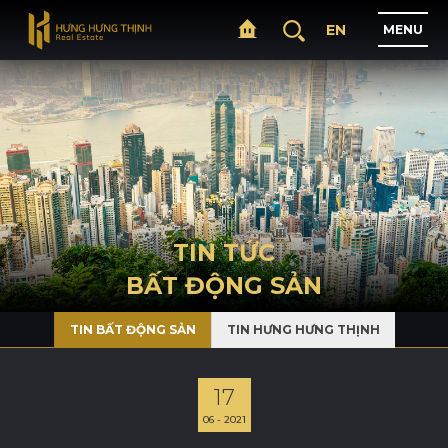
EN
M
E
N
U
T
R
A
N
G
C
H
Ủ
G
I
Ớ
I
T
H
I
Ệ
U
TIN TỨC
BẤT ĐỘNG SẢN
D
Ự
Á
N
TIN BẤT ĐỘNG SẢN
TIN HƯNG HƯNG THỊNH
L
Ĩ
N
H
V
Ự
C
H
O
Ạ
T
Đ
Ộ
N
G
17
06 - 2021
T
I
N
T
Ứ
C