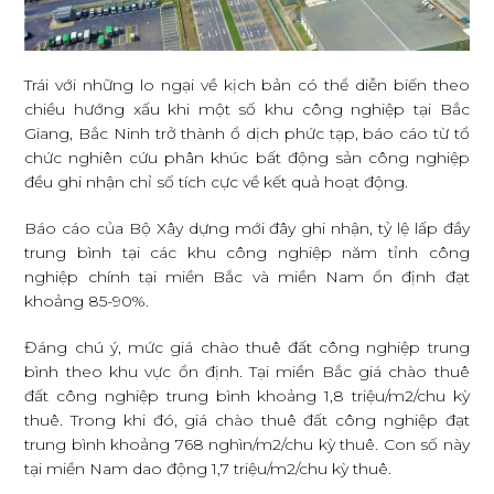
Trái với những lo ngại về kịch bản có thể diễn biến theo
chiều hướng xấu khi một số khu công nghiệp tại Bắc
Giang, Bắc Ninh trở thành ổ dịch phức tạp, báo cáo từ tổ
chức nghiên cứu phân khúc bất động sản công nghiệp
đều ghi nhận chỉ số tích cực về kết quả hoạt động.
Báo cáo của Bộ Xây dựng mới đây ghi nhận, tỷ lệ lấp đầy
trung bình tại các khu công nghiệp năm tỉnh công
nghiệp chính tại miền Bắc và miền Nam ổn định đạt
khoảng 85-90%.
Đáng chú ý, mức giá chào thuê đất công nghiệp trung
bình theo khu vực ổn định. Tại miền Bắc giá chào thuê
đất công nghiệp trung bình khoảng 1,8 triệu/m2/chu kỳ
thuê. Trong khi đó, giá chào thuê đất công nghiệp đạt
trung bình khoảng 768 nghìn/m2/chu kỳ thuê. Con số này
tại miền Nam dao động 1,7 triệu/m2/chu kỳ thuê.