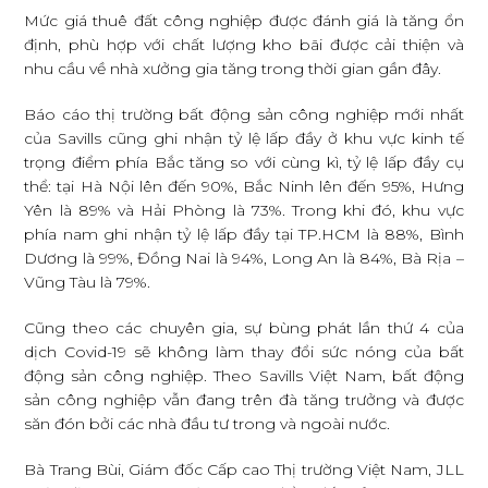
Mức giá thuê đất công nghiệp được đánh giá là tăng ổn
định, phù hợp với chất lượng kho bãi được cải thiện và
nhu cầu về nhà xưởng gia tăng trong thời gian gần đây.
Báo cáo thị trường bất động sản công nghiệp mới nhất
của Savills cũng ghi nhận tỷ lệ lấp đầy ở khu vực kinh tế
trọng điểm phía Bắc tăng so với cùng kì, tỷ lệ lấp đầy cụ
thể: tại Hà Nội lên đến 90%, Bắc Ninh lên đến 95%, Hưng
Yên là 89% và Hải Phòng là 73%. Trong khi đó, khu vực
phía nam ghi nhận tỷ lệ lấp đầy tại TP.HCM là 88%, Bình
Dương là 99%, Đồng Nai là 94%, Long An là 84%, Bà Rịa –
Vũng Tàu là 79%.
Cũng theo các chuyên gia, sự bùng phát lần thứ 4 của
dịch Covid-19 sẽ không làm thay đổi sức nóng của bất
động sản công nghiệp. Theo Savills Việt Nam, bất động
sản công nghiệp vẫn đang trên đà tăng trưởng và được
săn đón bởi các nhà đầu tư trong và ngoài nước.
Bà Trang Bùi, Giám đốc Cấp cao Thị trường Việt Nam, JLL