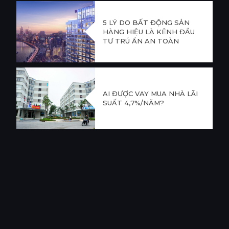
5 LÝ DO BẤT ĐỘNG SẢN
HÀNG HIỆU LÀ KÊNH ĐẦU
TƯ TRÚ ẨN AN TOÀN
AI ĐƯỢC VAY MUA NHÀ LÃI
SUẤT 4,7%/NĂM?