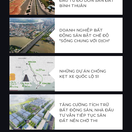
ĐẦU TƯ ĐỔ DỒN SĂN ĐẤT
BÌNH THUẬN
DOANH NGHIỆP BẤT
ĐỘNG SẢN BẬT CHẾ ĐỘ
“SỐNG CHUNG VỚI DỊCH"
NHỮNG DỰ ÁN CHỐNG
KẸT XE QUỐC LỘ 51
TĂNG CƯỜNG TÍCH TRỮ
BẤT ĐỘNG SẢN, NHÀ ĐẦU
TƯ VẪN TIẾP TỤC SĂN
ĐẤT NỀN CHỜ THỊ
TRƯỜNG "NỔI SÓNG" VÀO
QUÝ 3