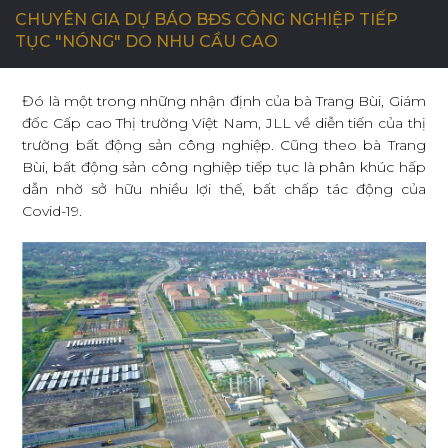
CHUYÊN GIA DỰ BÁO BĐS CÔNG NGHIỆP TIẾP
TỤC "NÓNG" DO NHU CẦU CAO
C
Ơ
H
Ộ
I
N
G
H
Ề
N
G
H
I
Ệ
P
Đó là một trong những nhận định của bà Trang Bùi, Giám
đốc Cấp cao Thị trường Việt Nam, JLL về diễn tiến của thị
L
I
Ê
N
H
Ệ
trường bất động sản công nghiệp. Cũng theo bà Trang
Bùi, bất động sản công nghiệp tiếp tục là phân khúc hấp
dẫn nhờ sở hữu nhiều lợi thế, bất chấp tác động của
Covid-19.