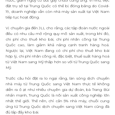
nước, giảm nguy cơ đứt gãy chuỗi cung ứng. Ví như, việc
đặt trụ sở tại Trung Quốc có thể bị đóng băng do Covid-
19, doanh nghiệp vẫn còn nhà máy sản xuất tại Việt Nam
tiếp tục hoạt động.
Vị chuyên gia đến JLL cho rằng, các tập đoàn nước ngoài
đều có nhu cầu mở rộng quy mô sản xuất, trong khi đó,
chi phí cho thuê kho bãi, chi phí nhân công tại Trung
Quốc cao, làm giảm khả năng cạnh tranh hàng hoá.
Ngược lại, Việt Nam đang có chi phí cho thuê kho bãi
hợp lý, chi phí nhân công rẻ, đặc biệt, thuế suất hàng hoá
từ Việt Nam sang Mỹ thấp hơn so với từ Trung Quốc sang
Mỹ.
Trước câu hỏi đặt ra lo ngại rằng, làn sóng dịch chuyển
nhà máy từ Trung Quốc sang Việt Nam thực tế không
diễn ra ồ ạt như nhiều chuyên gia dự đoán, bà Trang Bùi
nhấn mạnh, Trung Quốc là nôi sản xuất công nghiệp lớn
nhất thế giới. Thế nên, chỉ cần 5% nhà máy, chuỗi cung
ứng từ Trung Quốc dịch chuyển sang Việt Nam cũng đã
đủ lấp đầy kho bãi.