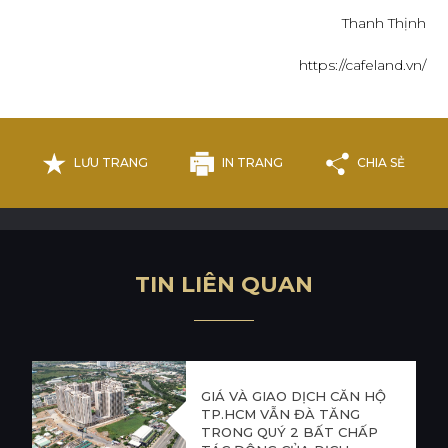
Thanh Thịnh
https://cafeland.vn/
LƯU TRANG
IN TRANG
CHIA SẺ
T
I
N
L
I
Ê
N
Q
U
A
N
GIÁ VÀ GIAO DỊCH CĂN HỘ
TP.HCM VẪN ĐÀ TĂNG
TRONG QUÝ 2 BẤT CHẤP