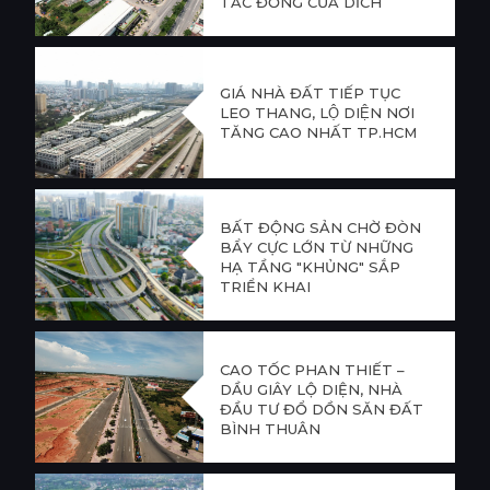
TÁC ĐỘNG CỦA DỊCH
COVID-19
GIÁ NHÀ ĐẤT TIẾP TỤC
LEO THANG, LỘ DIỆN NƠI
TĂNG CAO NHẤT TP.HCM
BẤT ĐỘNG SẢN CHỜ ĐÒN
BẨY CỰC LỚN TỪ NHỮNG
HẠ TẦNG "KHỦNG" SẮP
TRIỂN KHAI
CAO TỐC PHAN THIẾT –
DẦU GIÂY LỘ DIỆN, NHÀ
ĐẦU TƯ ĐỔ DỒN SĂN ĐẤT
BÌNH THUẬN