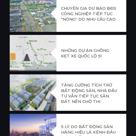
CHUYÊN GIA DỰ BÁO BĐS
CÔNG NGHIỆP TIẾP TỤC
"NÓNG" DO NHU CẦU CAO
NHỮNG DỰ ÁN CHỐNG
KẸT XE QUỐC LỘ 51
TĂNG CƯỜNG TÍCH TRỮ
BẤT ĐỘNG SẢN, NHÀ ĐẦU
TƯ VẪN TIẾP TỤC SĂN
ĐẤT NỀN CHỜ THỊ
TRƯỜNG "NỔI SÓNG" VÀO
QUÝ 3
5 LÝ DO BẤT ĐỘNG SẢN
HÀNG HIỆU LÀ KÊNH ĐẦU