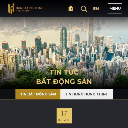
EN
M
E
N
U
T
R
A
N
G
C
H
Ủ
G
I
Ớ
I
T
H
I
Ệ
U
TIN TỨC
BẤT ĐỘNG SẢN
D
Ự
Á
N
TIN BẤT ĐỘNG SẢN
TIN HƯNG HƯNG THỊNH
L
Ĩ
N
H
V
Ự
C
H
O
Ạ
T
Đ
Ộ
N
G
17
06 - 2021
T
I
N
T
Ứ
C