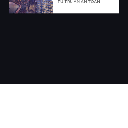
TƯ TRÚ ẨN AN TOÀN
LĨNH VỰC HOẠT ĐỘNG
DỰ ÁN