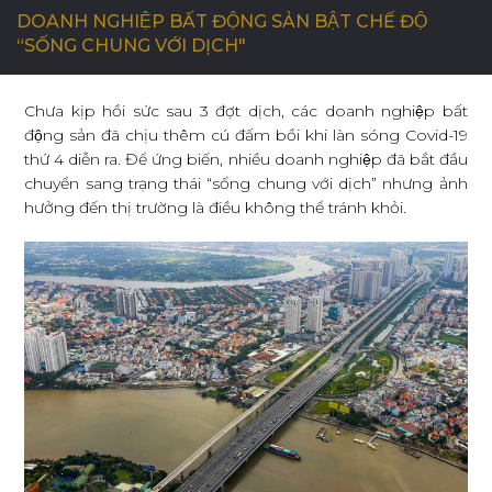
DOANH NGHIỆP BẤT ĐỘNG SẢN BẬT CHẾ ĐỘ
“SỐNG CHUNG VỚI DỊCH"
C
Ơ
H
Ộ
I
N
G
H
Ề
N
G
H
I
Ệ
P
Chưa kịp hồi sức sau 3 đợt dịch, các doanh nghiệp bất
động sản đã chịu thêm cú đấm bồi khi làn sóng Covid-19
L
I
Ê
N
H
Ệ
thứ 4 diễn ra. Để ứng biến, nhiều doanh nghiệp đã bắt đầu
chuyển sang trạng thái “sống chung với dịch” nhưng ảnh
hưởng đến thị trường là điều không thể tránh khỏi.