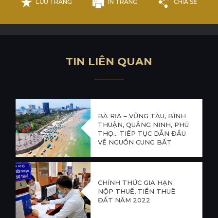
LƯU TRANG
IN TRANG
CHIA SẺ
T
I
N
L
I
Ê
N
Q
U
A
N
BÀ RỊA – VŨNG TÀU, BÌNH
THUẬN, QUẢNG NINH, PHÚ
THỌ… TIẾP TỤC DẪN ĐẦU
VỀ NGUỒN CUNG BẤT
ĐỘNG SẢN TRONG THÁNG
5
CHÍNH THỨC GIA HẠN
NỘP THUẾ, TIỀN THUÊ
ĐẤT NĂM 2022