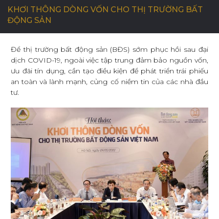
KHƠI THÔNG DÒNG VỐN CHO THỊ TRƯỜNG BẤT
ĐỘNG SẢN
C
Ơ
H
Ộ
I
N
G
H
Ề
N
G
H
I
Ệ
P
Để thị trường bất động sản (BĐS) sớm phục hồi sau đại
dịch COVID-19, ngoài việc tập trung đảm bảo nguồn vốn,
L
I
Ê
N
H
Ệ
ưu đãi tín dụng, cần tạo điều kiện để phát triển trái phiếu
an toàn và lành mạnh, củng cố niềm tin của các nhà đầu
tư.