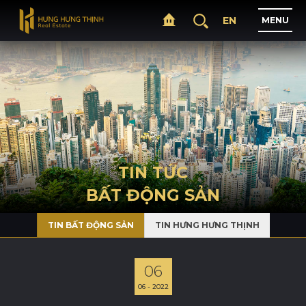
EN
M
E
N
U
T
R
A
N
G
C
H
Ủ
G
I
Ớ
I
T
H
I
Ệ
U
TIN TỨC
BẤT ĐỘNG SẢN
D
Ự
Á
N
TIN BẤT ĐỘNG SẢN
TIN HƯNG HƯNG THỊNH
L
Ĩ
N
H
V
Ự
C
H
O
Ạ
T
Đ
Ộ
N
G
06
06 - 2022
T
I
N
T
Ứ
C