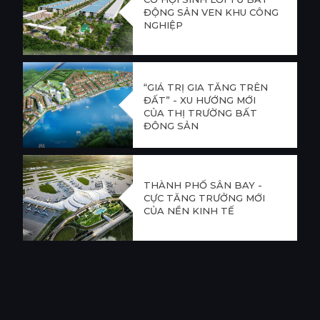
ĐỘNG SẢN VEN KHU CÔNG
NGHIỆP
“GIÁ TRỊ GIA TĂNG TRÊN
ĐẤT” - XU HƯỚNG MỚI
CỦA THỊ TRƯỜNG BẤT
ĐỘNG SẢN
THÀNH PHỐ SÂN BAY -
CỰC TĂNG TRƯỞNG MỚI
CỦA NỀN KINH TẾ