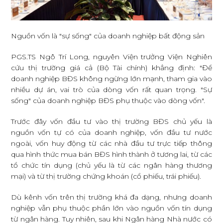
Nguồn vốn là "sự sống" của doanh nghiệp bất động sản
PGS.TS Ngô Trí Long, nguyên Viện trưởng Viện Nghiên
cứu thị trường giá cả (Bộ Tài chính) khẳng định: "Để
doanh nghiệp BĐS không ngừng lớn mạnh, tham gia vào
nhiều dự án, vai trò của dòng vốn rất quan trọng. "Sự
sống" của doanh nghiệp BĐS phụ thuộc vào dòng vốn".
Trước đây vốn đầu tư vào thị trường BĐS chủ yếu là
nguồn vốn tự có của doanh nghiệp, vốn đầu tư nước
ngoài, vốn huy động từ các nhà đầu tư trực tiếp thông
qua hình thức mua bán BĐS hình thành ở tương lai, từ các
tổ chức tín dụng (chủ yếu là từ các ngân hàng thương
mại) và từ thị trường chứng khoán (cổ phiếu, trái phiếu).
Dù kênh vốn trên thị trường khá đa dạng, nhưng doanh
nghiệp vẫn phụ thuộc phần lớn vào nguồn vốn tín dụng
từ ngân hàng. Tuy nhiên, sau khi Ngân hàng Nhà nước có