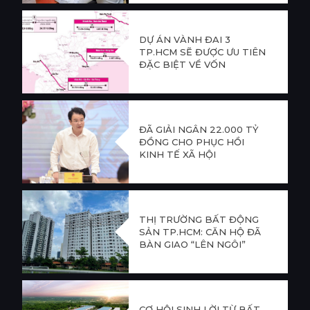
DỰ ÁN VÀNH ĐAI 3
TP.HCM SẼ ĐƯỢC ƯU TIÊN
ĐẶC BIỆT VỀ VỐN
ĐÃ GIẢI NGÂN 22.000 TỶ
ĐỒNG CHO PHỤC HỒI
KINH TẾ XÃ HỘI
THỊ TRƯỜNG BẤT ĐỘNG
SẢN TP.HCM: CĂN HỘ ĐÃ
BÀN GIAO “LÊN NGÔI”
CƠ HỘI SINH LỜI TỪ BẤT