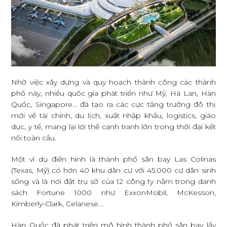
Nhờ việc xây dựng và quy hoạch thành công các thành
phố này, nhiều quốc gia phát triển như Mỹ, Hà Lan, Hàn
Quốc, Singapore... đã tạo ra các cực tăng trưởng đô thị
mới về tài chính, du lịch, xuất nhập khẩu, logistics, giáo
dục, y tế, mang lại lợi thế cạnh tranh lớn trong thời đại kết
nối toàn cầu.
Một ví dụ điển hình là thành phố sân bay Las Colinas
(Texas, Mỹ) có hơn 40 khu dân cư với 45.000 cư dân sinh
sống và là nơi đặt trụ sở của 12 công ty nằm trong danh
sách Fortune 1000 như ExxonMobil, McKesson,
Kimberly-Clark, Celanese...
Hàn Quốc đã phát triển mô hình thành phố sân bay lấy