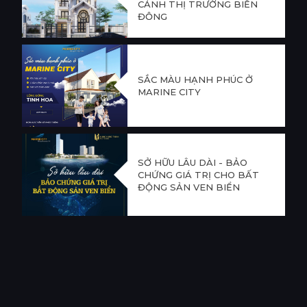
CẢNH THỊ TRƯỜNG BIẾN
ĐỘNG
SẮC MÀU HẠNH PHÚC Ở
MARINE CITY
SỞ HỮU LÂU DÀI - BẢO
CHỨNG GIÁ TRỊ CHO BẤT
ĐỘNG SẢN VEN BIỂN