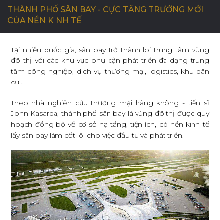
THÀNH PHỐ SÂN BAY - CỰC TĂNG TRƯỞNG MỚI
CỦA NỀN KINH TẾ
C
Ơ
H
Ộ
I
N
G
H
Ề
N
G
H
I
Ệ
P
Tại nhiều quốc gia, sân bay trở thành lõi trung tâm vùng
đô thị với các khu vực phụ cận phát triển đa dạng trung
L
I
Ê
N
H
Ệ
tâm công nghiệp, dịch vụ thương mại, logistics, khu dân
cư…
Theo nhà nghiên cứu thương mại hàng không - tiến sĩ
John Kasarda, thành phố sân bay là vùng đô thị được quy
hoạch đồng bộ về cơ sở hạ tầng, tiện ích, có nền kinh tế
lấy sân bay làm cốt lõi cho việc đầu tư và phát triển.