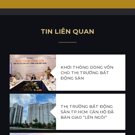
T
I
N
L
I
Ê
N
Q
U
A
N
KHƠI THÔNG DÒNG VỐN
CHO THỊ TRƯỜNG BẤT
ĐỘNG SẢN
THỊ TRƯỜNG BẤT ĐỘNG
SẢN TP.HCM: CĂN HỘ ĐÃ
BÀN GIAO “LÊN NGÔI”