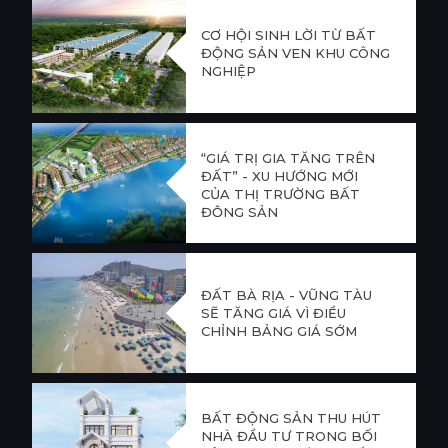
CƠ HỘI SINH LỜI TỪ BẤT
ĐỘNG SẢN VEN KHU CÔNG
NGHIỆP
“GIÁ TRỊ GIA TĂNG TRÊN
ĐẤT” - XU HƯỚNG MỚI
CỦA THỊ TRƯỜNG BẤT
ĐỘNG SẢN
ĐẤT BÀ RỊA - VŨNG TÀU
SẼ TĂNG GIÁ VÌ ĐIỀU
CHỈNH BẢNG GIÁ SỚM
BẤT ĐỘNG SẢN THU HÚT
NHÀ ĐẦU TƯ TRONG BỐI