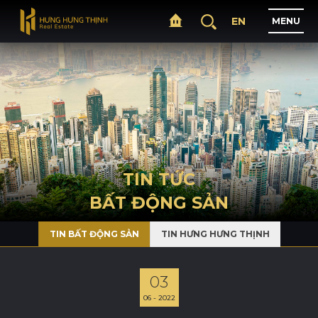
EN
M
E
N
U
T
R
A
N
G
C
H
Ủ
G
I
Ớ
I
T
H
I
Ệ
U
TIN TỨC
BẤT ĐỘNG SẢN
D
Ự
Á
N
TIN BẤT ĐỘNG SẢN
TIN HƯNG HƯNG THỊNH
L
Ĩ
N
H
V
Ự
C
H
O
Ạ
T
Đ
Ộ
N
G
03
06 - 2022
T
I
N
T
Ứ
C