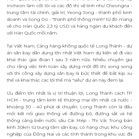
Incheon làm cốt lõi và các đô thị vệ tinh như Cheongna -
trung tâm tài chính, giải trí; Yeong Jong - thành phố kinh
doanh và Song Do - "thành phố thông minh" từ đó mang
về cho Hàn Quốc 2,3 tỷ USD và hàng ngàn du khách đến
với Hàn Quốc mỗi năm.
Tại Việt Nam, Cảng hàng không quốc tế Long Thành - dự
án sân bay dân dụng lớn nhất Việt Nam dự kiến sẽ đi vào
khai thác giai đoạn 1 sau 3 năm nữa. Nhiều chuyên gia
cho rằng việc tính toán xây dựng một đô thị song song
với thi công xây dựng sân bay là bức thiết để bắt kịp xu
thế và khai thác các lợi thế mà "siêu" dự án này đem lại.
Ưu điểm lớn nhất là vị trí thuận lợi, Long Thành cách TP
HCM - trung tâm kinh tế thương mại lớn nhất cả nước -
khoảng 30 - 40 phút di chuyển. Long Thành còn là đầu
mối kết nối giao thông về đường bộ, đường sắt và hệ
thống cảng biển nước sâu Cái Mép - Thị Vải. Trong bán
kính 30km từ trung tâm sân bay, có hàng chục khu công
nghiệp của Đồng Nai và các tỉnh thành trong khu vực đã