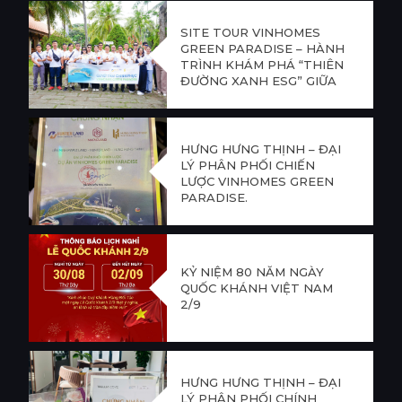
SITE TOUR VINHOMES
GREEN PARADISE – HÀNH
TRÌNH KHÁM PHÁ “THIÊN
ĐƯỜNG XANH ESG” GIỮA
LÒNG CẦN GIỜ
HƯNG HƯNG THỊNH – ĐẠI
LÝ PHÂN PHỐI CHIẾN
LƯỢC VINHOMES GREEN
PARADISE.
KỶ NIỆM 80 NĂM NGÀY
QUỐC KHÁNH VIỆT NAM
2/9
HƯNG HƯNG THỊNH – ĐẠI
LÝ PHÂN PHỐI CHÍNH