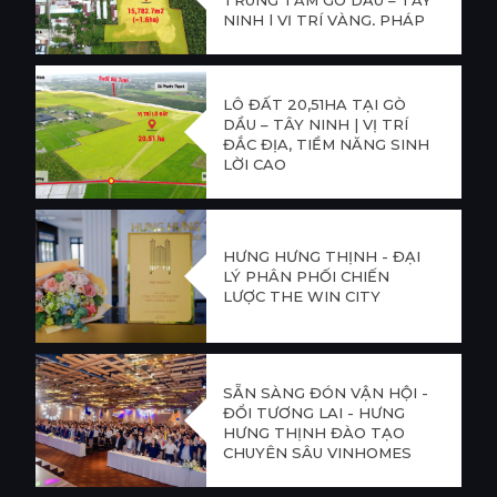
TRUNG TÂM GÒ DẦU – TÂY
NINH | VỊ TRÍ VÀNG, PHÁP
LÝ CHUẨN, TIỀM NĂNG
SINH LỜI CAO
LÔ ĐẤT 20,51HA TẠI GÒ
DẦU – TÂY NINH | VỊ TRÍ
ĐẮC ĐỊA, TIỀM NĂNG SINH
LỜI CAO
HƯNG HƯNG THỊNH - ĐẠI
LÝ PHÂN PHỐI CHIẾN
LƯỢC THE WIN CITY
SẴN SÀNG ĐÓN VẬN HỘI -
ĐỔI TƯƠNG LAI - HƯNG
HƯNG THỊNH ĐÀO TẠO
CHUYÊN SÂU VINHOMES
GREEN PARADISE