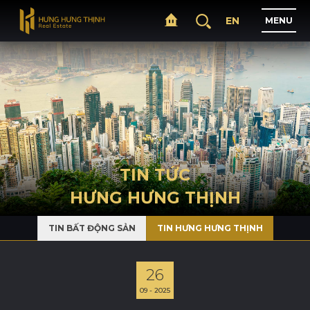
EN
M
E
N
U
T
R
A
N
G
C
H
Ủ
G
I
Ớ
I
T
H
I
Ệ
U
TIN TỨC
HƯNG HƯNG THỊNH
D
Ự
Á
N
TIN BẤT ĐỘNG SẢN
TIN HƯNG HƯNG THỊNH
L
Ĩ
N
H
V
Ự
C
H
O
Ạ
T
Đ
Ộ
N
G
26
09 - 2025
T
I
N
T
Ứ
C