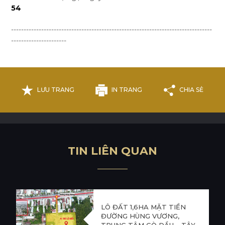
54
--------------------------------------------------------------------------------
----------------------
LƯU TRANG
IN TRANG
CHIA SẺ
T
I
N
L
I
Ê
N
Q
U
A
N
LÔ ĐẤT 1,6HA MẶT TIỀN
ĐƯỜNG HÙNG VƯƠNG,