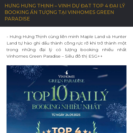
HƯNG HƯNG THỊNH – VINH DỰ ĐẠT TOP 4 ĐẠI LÝ
BOOKING ẤN TƯỢNG TẠI VINHOMES GREEN
C
Ơ
H
Ộ
I
N
G
H
Ề
N
G
H
I
Ệ
P
PARADISE
- Hưng Hưng Thịnh cùng liên minh Maple Land và Hunter
L
I
Ê
N
H
Ệ
Land tự hào ghi dấu thành công rực rỡ khi trở thành một
trong những đại lý có lượng booking nhiều nhất
Vinhomes Green Paradise – Siêu đô thị ESG++