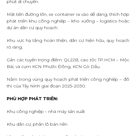
phút di chuyển.
Mặt tiền đường lớn, xe container ra vào dễ dàng, thích hợp
phát triển khu công nghiệp – kho xưởng – logistics hoặc
dự án dân cư quy hoạch.
Khu vực hạ tầng hoàn thiện, dân cư hiện hữu, quy hoạch
rõ ràng.
Gần các tuyến trọng điểm: QL22B, cao tốc TP.HCM – Mộc
Bài, và cụm KCN Phước Đông, KCN Gò Dầu.
Nằm trong vùng quy hoạch phát triển công nghiệp – đô
thị của Tây Ninh giai đoạn 2025–2030.
PHÙ HỢP PHÁT TRIỂN:
Khu công nghiệp – nhà máy sản xuất
Khu dân cư, phân lô bán nền