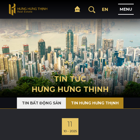
EN
M
E
N
U
T
R
A
N
G
C
H
Ủ
G
I
Ớ
I
T
H
I
Ệ
U
TIN TỨC
HƯNG HƯNG THỊNH
D
Ự
Á
N
TIN BẤT ĐỘNG SẢN
TIN HƯNG HƯNG THỊNH
L
Ĩ
N
H
V
Ự
C
H
O
Ạ
T
Đ
Ộ
N
G
11
10 - 2025
T
I
N
T
Ứ
C