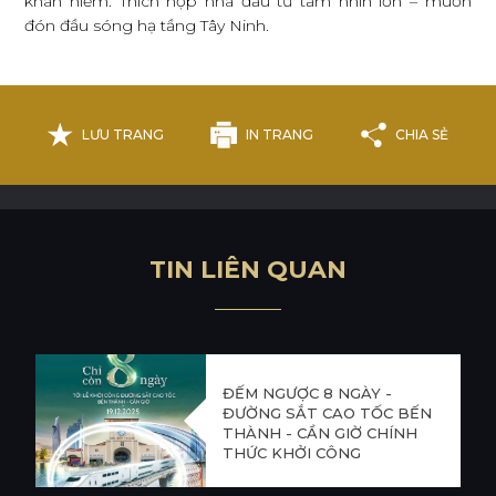
khan hiếm. Thích hợp nhà đầu tư tầm nhìn lớn – muốn
đón đầu sóng hạ tầng Tây Ninh.
LƯU TRANG
IN TRANG
CHIA SẺ
T
I
N
L
I
Ê
N
Q
U
A
N
ĐẾM NGƯỢC 8 NGÀY -
ĐƯỜNG SẮT CAO TỐC BẾN
THÀNH - CẦN GIỜ CHÍNH
THỨC KHỞI CÔNG