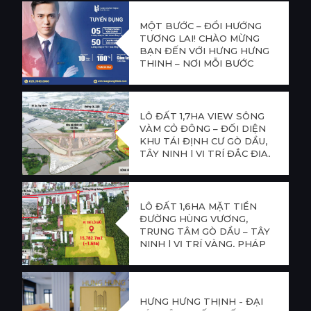
MỘT BƯỚC – ĐỔI HƯỚNG
TƯƠNG LAI! CHÀO MỪNG
BẠN ĐẾN VỚI HƯNG HƯNG
THỊNH – NƠI MỖI BƯỚC
CHÂN LÀ MỘT CƠ HỘI BỨT
PHÁ!
LÔ ĐẤT 1,7HA VIEW SÔNG
VÀM CỎ ĐÔNG – ĐỐI DIỆN
KHU TÁI ĐỊNH CƯ GÒ DẦU,
TÂY NINH | VỊ TRÍ ĐẮC ĐỊA,
TIỀM NĂNG PHÁT TRIỂN
CỰC LỚN
LÔ ĐẤT 1,6HA MẶT TIỀN
ĐƯỜNG HÙNG VƯƠNG,
TRUNG TÂM GÒ DẦU – TÂY
NINH | VỊ TRÍ VÀNG, PHÁP
LÝ CHUẨN, TIỀM NĂNG
SINH LỜI CAO
HƯNG HƯNG THỊNH - ĐẠI