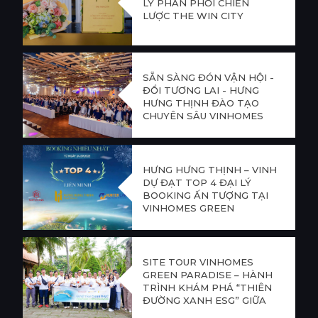
LÝ PHÂN PHỐI CHIẾN
LƯỢC THE WIN CITY
SẴN SÀNG ĐÓN VẬN HỘI -
ĐỔI TƯƠNG LAI - HƯNG
HƯNG THỊNH ĐÀO TẠO
CHUYÊN SÂU VINHOMES
GREEN PARADISE
HƯNG HƯNG THỊNH – VINH
DỰ ĐẠT TOP 4 ĐẠI LÝ
BOOKING ẤN TƯỢNG TẠI
VINHOMES GREEN
PARADISE
SITE TOUR VINHOMES
GREEN PARADISE – HÀNH
TRÌNH KHÁM PHÁ “THIÊN
ĐƯỜNG XANH ESG” GIỮA
LÒNG CẦN GIỜ