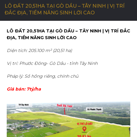
LÔ ĐẤT 20,51HA TẠI GÒ DẦU – TÂY NINH | VỊ TRÍ
ĐẮC ĐỊA, TIỀM NĂNG SINH LỜI CAO
C
Ơ
H
Ộ
I
N
G
H
Ề
N
G
H
I
Ệ
P
LÔ ĐẤT 20,51HA TẠI GÒ DẦU – TÂY NINH | VỊ TRÍ ĐẮC
ĐỊA, TIỀM NĂNG SINH LỜI CAO
L
I
Ê
N
H
Ệ
Diện tích: 205.100 m² (20,51 ha)
Vị trí: Phước Đông- Gò Dầu - tỉnh Tây Ninh
Pháp lý: Sổ hồng riêng, chính chủ
Giá bán: 7tỷ/ha