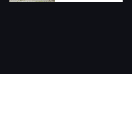
LĨNH VỰC HOẠT ĐỘNG
DỰ ÁN