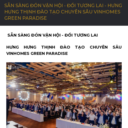
SẴN SÀNG ĐÓN VẬN HỘI - ĐỔI TƯƠNG LAI - HƯNG
HƯNG THỊNH ĐÀO TẠO CHUYÊN SÂU VINHOMES
C
Ơ
H
Ộ
I
N
G
H
Ề
N
G
H
I
Ệ
P
GREEN PARADISE
SẴN SÀNG ĐÓN VẬN HỘI - ĐỔI TƯƠNG LAI
L
I
Ê
N
H
Ệ
HƯNG HƯNG THỊNH ĐÀO TẠO CHUYÊN SÂU
VINHOMES GREEN PARADISE