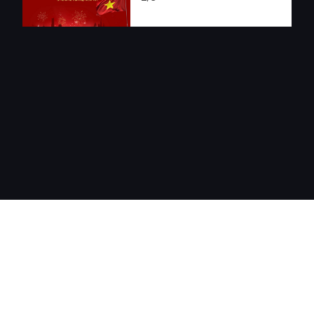
LĨNH VỰC HOẠT ĐỘNG
DỰ ÁN