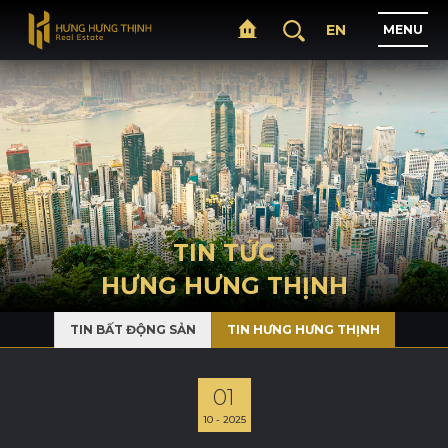
EN
M
E
N
U
T
R
A
N
G
C
H
Ủ
G
I
Ớ
I
T
H
I
Ệ
U
TIN TỨC
HƯNG HƯNG THỊNH
D
Ự
Á
N
TIN BẤT ĐỘNG SẢN
TIN HƯNG HƯNG THỊNH
L
Ĩ
N
H
V
Ự
C
H
O
Ạ
T
Đ
Ộ
N
G
01
10 - 2025
T
I
N
T
Ứ
C