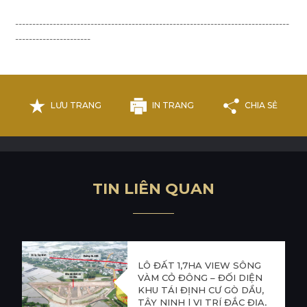
--------------------------------------------------------------------------------
----------------------
LƯU TRANG
IN TRANG
CHIA SẺ
T
I
N
L
I
Ê
N
Q
U
A
N
LÔ ĐẤT 1,7HA VIEW SÔNG
VÀM CỎ ĐÔNG – ĐỐI DIỆN
KHU TÁI ĐỊNH CƯ GÒ DẦU,
TÂY NINH | VỊ TRÍ ĐẮC ĐỊA,