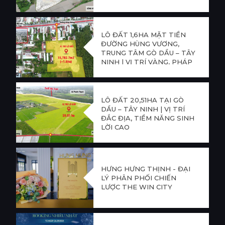
TIỀM NĂNG PHÁT TRIỂN
CỰC LỚN
LÔ ĐẤT 1,6HA MẶT TIỀN
ĐƯỜNG HÙNG VƯƠNG,
TRUNG TÂM GÒ DẦU – TÂY
NINH | VỊ TRÍ VÀNG, PHÁP
LÝ CHUẨN, TIỀM NĂNG
SINH LỜI CAO
LÔ ĐẤT 20,51HA TẠI GÒ
DẦU – TÂY NINH | VỊ TRÍ
ĐẮC ĐỊA, TIỀM NĂNG SINH
LỜI CAO
HƯNG HƯNG THỊNH - ĐẠI
LÝ PHÂN PHỐI CHIẾN
LƯỢC THE WIN CITY