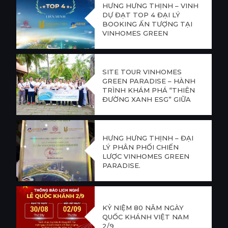
HƯNG HƯNG THỊNH – VINH
DỰ ĐẠT TOP 4 ĐẠI LÝ
BOOKING ẤN TƯỢNG TẠI
VINHOMES GREEN
PARADISE
SITE TOUR VINHOMES
GREEN PARADISE – HÀNH
TRÌNH KHÁM PHÁ “THIÊN
ĐƯỜNG XANH ESG” GIỮA
LÒNG CẦN GIỜ
HƯNG HƯNG THỊNH – ĐẠI
LÝ PHÂN PHỐI CHIẾN
LƯỢC VINHOMES GREEN
PARADISE.
KỶ NIỆM 80 NĂM NGÀY
QUỐC KHÁNH VIỆT NAM
2/9