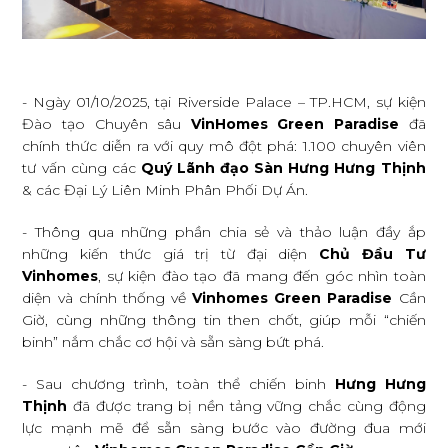
- Ngày 01/10/2025, tại Riverside Palace – TP.HCM, sự kiện
Đào tạo Chuyên sâu
VinHomes Green Paradise
đã
chính thức diễn ra với quy mô đột phá: 1.100 chuyên viên
tư vấn cùng các
Quý Lãnh đạo Sàn Hưng Hưng Thịnh
& các Đại Lý Liên Minh Phân Phối Dự Án.
- Thông qua những phần chia sẻ và thảo luận đầy ắp
những kiến thức giá trị từ đại diện
Chủ Đầu Tư
Vinhomes
, sự kiện đào tạo đã mang đến góc nhìn toàn
diện và chính thống về
Vinhomes Green Paradise
Cần
Giờ, cùng những thông tin then chốt, giúp mỗi “chiến
binh” nắm chắc cơ hội và sẵn sàng bứt phá.
- Sau chương trình, toàn thể chiến binh
Hưng Hưng
Thịnh
đã được trang bị nền tảng vững chắc cùng động
lực mạnh mẽ để sẵn sàng bước vào đường đua mới